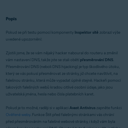
Avast Premium Security 15.x pro Mac
Avast Security 15.x pro Mac
Popis
Operační systémy:
Microsoft Windows 11 Home / Pro / Enterprise / Education
Microsoft Windows 10 Home / Pro / Enterprise / Education – 32/64bitový
Pokud se při testu pomocí komponenty
Inspektor sítě
zobrazí výše
Microsoft Windows 8.x / Pro / Enterprise – 32/64bitový
uvedené upozornění:
Microsoft Windows 8 / Pro / Enterprise – 32/64bitový
Microsoft Windows 7 Home Basic / Home Premium / Professional /
Enterprise / Ultimate – Service Pack 1 s aktualizací Convenient Rollup
Zjistili jsme, že se vám nějaký hacker naboural do routeru a změnil
Update, 32/64bitový
vám nastavení DNS, takže jste se stali obětí
přesměrování DNS
.
Apple macOS 12.x (Monterey)
Přesměrování DNS (neboli DNS hijacking) je typ škodlivého útoku,
Apple macOS 11.x (Big Sur)
Apple macOS 10.15.x (Catalina)
který se vás pokusí přesměrovat ze stránky, již chcete navštívit, na
Apple macOS 10.14.x (Mojave)
falešnou stránku, která může vypadat úplně stejně. Hackeři pomocí
Apple macOS 10.13.x (High Sierra)
takových falešných webů kradou citlivé osobní údaje, jako jsou
Apple macOS 10.12.x (Sierra)
Apple Mac OS X 10.11.x (El Capitan)
uživatelská jména, hesla nebo čísla platebních karet.
Pokud je to možné, raději si v aplikaci
Avast Antivirus
zapněte funkci
Ověřené weby
. Funkce Štít před falešnými stránkami vás chrání
před přesměrováním na falešné webové stránky, i když vám byla