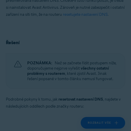
přesměrována nastavení DNS. Chcete-li tuto funkci použít, je třeba
si nainstalovat Avast Antivirus. Zároveň je nutné zabezpečit i ostatní
zařízení na síti tím, že na routeru
resetujete nastavení DNS
.
Řešení
POZNÁMKA:
Než se začnete řídit postupem níže,
doporučujeme nejprve vyřešit
všechny ostatní
problémy s routerem
, které zjistil Avast. Jinak
řešení popsané v tomto článku nemusí fungovat.
Podrobné pokyny k tomu, jak
resetovat nastavení DNS
, najdete v
následujících oddílech podle značky routeru:
ROZBALIT VŠE