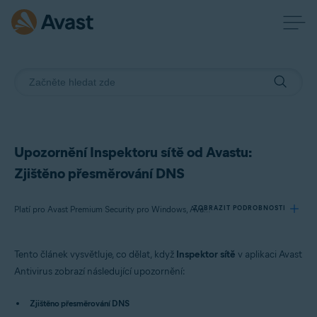
Upozornění Inspektoru sítě od Avastu:
Zjištěno přesměrování DNS
ZOBRAZIT PODROBNOSTI
Platí pro Avast Premium Security pro Windows, Avast Free Antivirus pro Windows, Avast Premium Security pro Mac, Avast Security pro Mac
Tento článek vysvětluje, co dělat, když
Inspektor sítě
v aplikaci Avast
Produkty:
Antivirus zobrazí následující upozornění:
Avast Premium Security 22.x pro Windows
Avast Free Antivirus 22.x pro Windows
Zjištěno přesměrování DNS