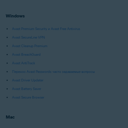
Все поддерживаемые платформы
Windows
Avast Premium Security и Avast Free Antivirus
Avast SecureLine VPN
Avast Cleanup Premium
Avast BreachGuard
Avast AntiTrack
Перенос Avast Passwords: часто задаваемые вопросы
Avast Driver Updater
Avast Battery Saver
Avast Secure Browser
Mac