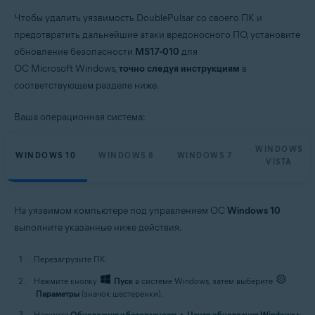
Чтобы удалить уязвимость DoublePulsar со своего ПК и
предотвратить дальнейшие атаки вредоносного ПО, установите
обновление безопасности
MS17-010
для
ОС Microsoft Windows,
точно следуя инструкциям
в
соответствующем разделе ниже.
Ваша операционная система:
WINDOWS
WINDOWS 10
WINDOWS 8
WINDOWS 7
VISTA
На уязвимом компьютере под управлением ОС
Windows 10
выполните указанные ниже действия.
Перезагрузите ПК.
Нажмите кнопку
Пуск
в системе Windows, затем выберите
Параметры
(значок шестеренки).
Нажмите
Обновление и безопасность
▸
Центр обновления Windows
▸