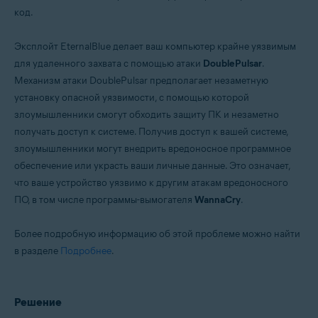
код.
Эксплойт EternalBlue делает ваш компьютер крайне уязвимым
для удаленного захвата с помощью атаки
DoublePulsar
.
Механизм атаки DoublePulsar предполагает незаметную
установку опасной уязвимости, с помощью которой
злоумышленники смогут обходить защиту ПК и незаметно
получать доступ к системе. Получив доступ к вашей системе,
злоумышленники могут внедрить вредоносное программное
обеспечение или украсть ваши личные данные. Это означает,
что ваше устройство уязвимо к другим атакам вредоносного
ПО, в том числе программы-вымогателя
WannaCry
.
Более подробную информацию об этой проблеме можно найти
в разделе
Подробнее
.
Решение