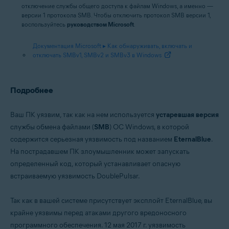
отключение службы общего доступа к файлам Windows, а именно —
версии 1 протокола SMB. Чтобы отключить протокол SMB версии 1,
воспользуйтесь
руководством Microsoft
.
Документация Microsoft ▸ Как обнаруживать, включать и
отключать SMBv1, SMBv2 и SMBv3 в Windows
Подробнее
Ваш ПК уязвим, так как на нем используется
устаревшая версия
службы обмена файлами (
SMB
) ОС Windows, в которой
содержится серьезная уязвимость под названием
EternalBlue
.
На пострадавшем ПК злоумышленник может запускать
определенный код, который устанавливает опасную
встраиваемую уязвимость DoublePulsar.
Так как в вашей системе присутствует эксплойт EternalBlue, вы
крайне уязвимы перед атаками другого вредоносного
программного обеспечения. 12 мая 2017 г. уязвимость