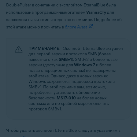
DoublePulsar в сочетании с эксплойтом EternalBlue была
использована программой-вымогателем
WannaCry
для
заражения тысяч компьютеров во всем мире. Подробнее об
этой атаке можно прочитать в
блоге Avast
.
ПРИМЕЧАНИЕ:
Эксплойт EternalBlue актуален
для первой версии протокола SMB (более
известного как
SMBv1
). SMBv2 и более новые
версии (доступные для
Windows 7
и более
новых операционных систем) не подвержены
этой атаке. Однако даже в новых версиях
Windows сохраняется поддержка протокола
SMBv1. По этой причине вам, возможно,
потребуется установить обновление
безопасности
MS17-010
на более новых
системах или по крайней мере отключить
протокол SMBv1.
Чтобы удалить эксплойт EternalBlue, следуйте указаниям в