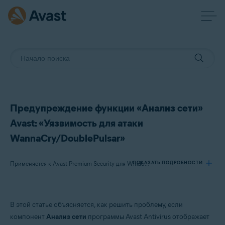
Предупреждение функции «Анализ сети»
Avast: «Уязвимость для атаки
WannaCry/DoublePulsar»
ПОКАЗАТЬ ПОДРОБНОСТИ
Применяется к Avast Premium Security для Windows, Avast Free Antivirus для Windows
Продукты:
В этой статье объясняется, как решить проблему, если
Avast Premium Security 22.x для Windows
компонент
Анализ сети
программы Avast Antivirus отображает
Avast Free Antivirus 22.x для Windows