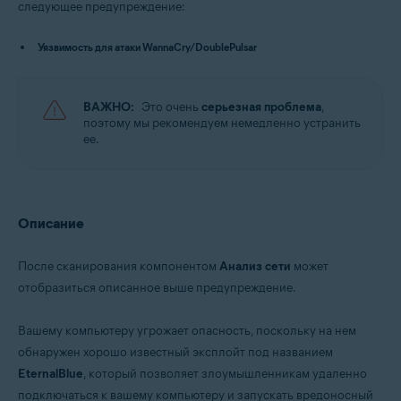
следующее предупреждение:
Операционные системы:
Уязвимость для атаки WannaCry/DoublePulsar
Microsoft Windows 11 Home / Pro / Enterprise / Education
Microsoft Windows 10 Home / Pro / Enterprise / Education — 32- или 64-
разрядная версия
ВАЖНО:
Это очень
серьезная проблема
,
Microsoft Windows 8.x / Pro / Enterprise — 32- или 64-разрядная версия
поэтому мы рекомендуем немедленно устранить
Microsoft Windows 8 / Pro / Enterprise — 32- или 64-разрядная версия
ее.
Microsoft Windows 7 Home Basic / Home Premium / Professional /
Enterprise / Ultimate — SP 1 с обновлением Convenient Rollup, 32- или
64-разрядная версия
Описание
После сканирования компонентом
Анализ сети
может
отобразиться описанное выше предупреждение.
Вашему компьютеру угрожает опасность, поскольку на нем
обнаружен хорошо известный эксплойт под названием
EternalBlue
, который позволяет злоумышленникам удаленно
подключаться к вашему компьютеру и запускать вредоносный