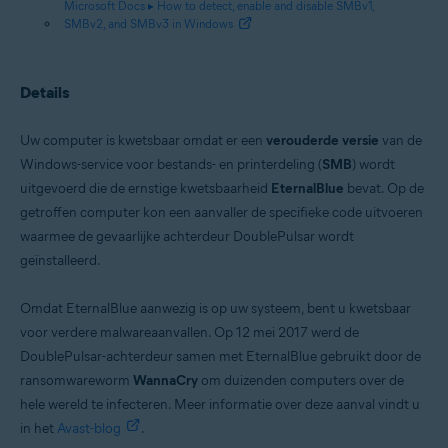
Microsoft Docs ▸ How to detect, enable and disable SMBv1,
SMBv2, and SMBv3 in Windows
Details
Uw computer is kwetsbaar omdat er een
verouderde versie
van de
Windows-service voor bestands- en printerdeling (
SMB
) wordt
uitgevoerd die de ernstige kwetsbaarheid
EternalBlue
bevat. Op de
getroffen computer kon een aanvaller de specifieke code uitvoeren
waarmee de gevaarlijke achterdeur DoublePulsar wordt
geïnstalleerd.
Omdat EternalBlue aanwezig is op uw systeem, bent u kwetsbaar
voor verdere malwareaanvallen. Op 12 mei 2017 werd de
DoublePulsar-achterdeur samen met EternalBlue gebruikt door de
ransomwareworm
WannaCry
om duizenden computers over de
hele wereld te infecteren. Meer informatie over deze aanval vindt u
in het
Avast-blog
.