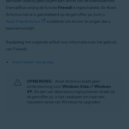
aanvallen waarbij gebruikgemaakt wordt van de kwetsbaarheid
EternalBlue zolang de functie
Firewall
is ingeschakeld. Als Avast
Antivirus niet al is geïnstalleerd op de getroffen pc, kunt u
Avast Free Antivirus
installeren om ervoor te zorgen dat u
beschermd blijft.
Raadpleeg het volgende artikel voor informatie over het gebruik
van Firewall:
Avast Firewall - Aan de slag
OPMERKING:
Avast Antivirus biedt geen
ondersteuning voor
Windows Vista
of
Windows
XP
. Als een van deze besturingssystemen draait op
de getroffen pc, is het raadzaam om naar een
nieuwere versie van Windows te upgraden.