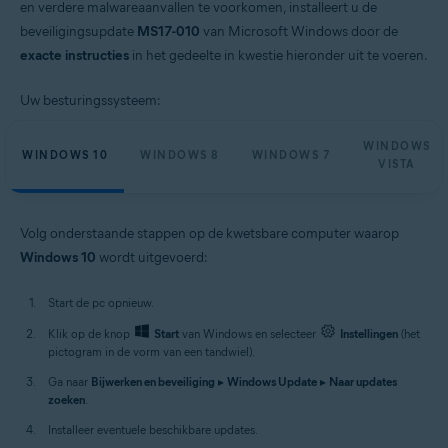
en verdere malwareaanvallen te voorkomen, installeert u de
beveiligingsupdate
MS17-010
van Microsoft Windows door de
exacte instructies
in het gedeelte in kwestie hieronder uit te voeren.
Uw besturingssysteem:
WINDOWS
WINDOWS 10
WINDOWS 8
WINDOWS 7
VISTA
Volg onderstaande stappen op de kwetsbare computer waarop
Windows 10
wordt uitgevoerd:
Start de pc opnieuw.
Klik op de knop
Start
van Windows en selecteer
Instellingen
(het
pictogram in de vorm van een tandwiel).
Ga naar
Bijwerken en beveiliging
▸
Windows Update
▸
Naar updates
zoeken
.
Installeer eventuele beschikbare updates.