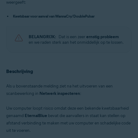
weergeeft:
Besturingssystemen:
Kwetsbaar voor aanval van WannaCry/DoublePulsar
Microsoft Windows 11 Home / Pro / Enterprise / Education
Microsoft Windows 10 Home / Pro / Enterprise / Education – 32-/64-bits
Microsoft Windows 8.x / Pro / Enterprise – 32-/64-bits
BELANGRIJK:
Dat is een zeer
ernstig probleem
Microsoft Windows 8 / Pro / Enterprise – 32-/64-bits
en we raden sterk aan het onmiddellijk op te lossen.
Microsoft Windows 7 Home Basic / Home Premium / Professional /
Enterprise / Ultimate – Service Pack 1 met Convenient Rollup Update, 32
/ 64-bit
Beschrijving
Als u bovenstaande melding ziet na het uitvoeren van een
scanbewerking in
Netwerk inspecteren
:
Uw computer loopt risico omdat deze een bekende kwetsbaarheid
genaamd
EternalBlue
bevat die aanvallers in staat kan stellen op
afstand verbinding te maken met uw computer en schadelijke code
uit te voeren.