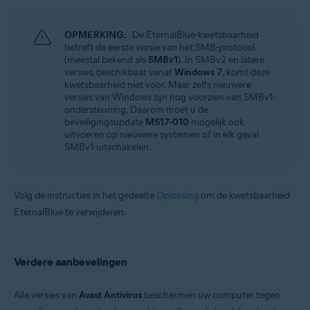
OPMERKING:
De EternalBlue-kwetsbaarheid
betreft de eerste versie van het SMB-protocol
(meestal bekend als
SMBv1
). In SMBv2 en latere
versies, beschikbaar vanaf
Windows 7
, komt deze
kwetsbaarheid niet voor. Maar zelfs nieuwere
versies van Windows zijn nog voorzien van SMBv1-
ondersteuning. Daarom moet u de
beveiligingsupdate
MS17-010
mogelijk ook
uitvoeren op nieuwere systemen of in elk geval
SMBv1 uitschakelen.
Volg de instructies in het gedeelte
Oplossing
om de kwetsbaarheid
EternalBlue te verwijderen.
Verdere aanbevelingen
Alle versies van
Avast Antivirus
beschermen uw computer tegen