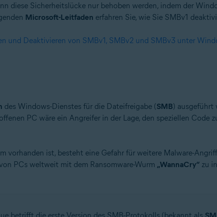
nn diese Sicherheitslücke nur behoben werden, indem der Windows
olgenden
Microsoft-Leitfaden
erfahren Sie, wie Sie SMBv1 deaktivi
eren und Deaktivieren von SMBv1, SMBv2 und SMBv3 unter Win
n
des Windows-Dienstes für die Dateifreigabe (
SMB
) ausgeführt
offenen PC wäre ein Angreifer in der Lage, den speziellen Code z
em vorhanden ist, besteht eine Gefahr für weitere Malware-Angr
de von PCs weltweit mit dem Ransomware-Wurm
„WannaCry“
zu in
ue betrifft die erste Version des SMB-Protokolls (bekannt als
SM