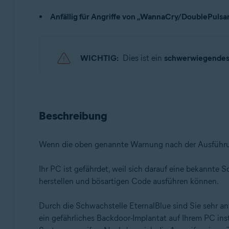
Avast One 22.x für Windows
Anfällig für Angriffe von „WannaCry/DoublePulsa
Avast Premium Security 22.x für Windows
Avast Free Antivirus 22.x für Windows
Betriebssysteme:
WICHTIG:
Dies ist ein
schwerwiegendes
Microsoft Windows 11 Home / Pro / Enterprise / Educa
Microsoft Windows 10 Home/Pro/Enterprise/Education
Microsoft Windows 8.x / Pro / Enterprise - 32 / 64-Bit
Microsoft Windows 8 Home/Pro/Enterprise/Education 
Beschreibung
Microsoft Windows 7 Home Basic/Home Premium/Profess
Wenn die oben genannte Warnung nach der Ausführ
Ihr PC ist gefährdet, weil sich darauf eine bekannte
herstellen und bösartigen Code ausführen können.
Durch die Schwachstelle EternalBlue sind Sie sehr an
ein gefährliches Backdoor-Implantat auf Ihrem PC in