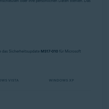
nschleusen oder Ihre persönlichen Daten stehlen. Das
ie das Sicherheitsupdate
MS17-010
für Microsoft
WS VISTA
WINDOWS XP