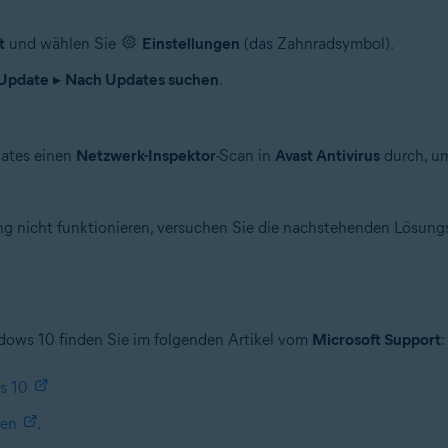
t
und wählen Sie
Einstellungen
(das Zahnradsymbol).
Update
▸
Nach Updates suchen
.
dates einen
Netzwerk-Inspektor
-Scan in
Avast Antivirus
durch, um
g nicht funktionieren, versuchen Sie die nachstehenden Lösung
dows 10 finden Sie im folgenden Artikel vom
Microsoft Support
:
s 10
ten
.