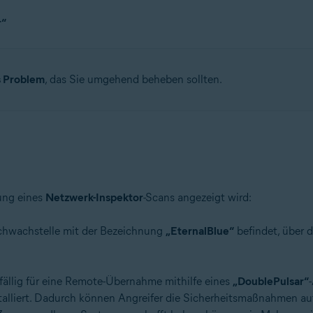
r“
 Problem
, das Sie umgehend beheben sollten.
tion
 – 32-/64-Bit
– 32-/64-Bit
ional/Enterprise/Ultimate – Service Pack 1 mit benutzerfreundlichem R
ung eines
Netzwerk-Inspektor
-Scans angezeigt wird:
 Schwachstelle mit der Bezeichnung
„EternalBlue“
befindet, über 
fällig für eine Remote-Übernahme mithilfe eines
„DoublePulsar“
stalliert. Dadurch können Angreifer die Sicherheitsmaßnahmen a