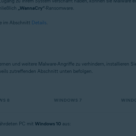
Zugang zu Ihrem System verschafft haben, können sie Malware ei
hließlich
„WannaCry“
-Ransomware.
ie im Abschnitt
Details
.
nen und weitere Malware-Angriffe zu verhindern, installieren S
eils zutreffenden Abschnitt unten befolgen.
WS 8
WINDOWS 7
WINDO
fährdeten PC mit
Windows 10
aus: