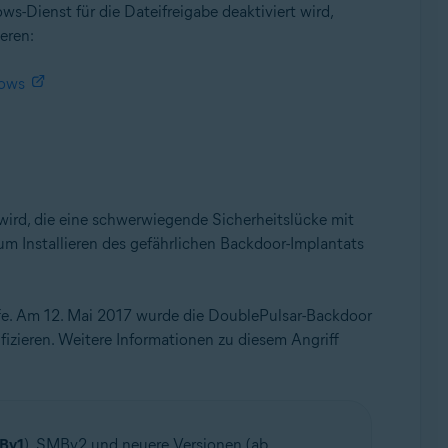
-Dienst für die Dateifreigabe deaktiviert wird,
eren:
dows
 wird, die eine schwerwiegende Sicherheitslücke mit
um Installieren des gefährlichen Backdoor-Implantats
iffe. Am 12. Mai 2017 wurde die DoublePulsar-Backdoor
fizieren. Weitere Informationen zu diesem Angriff
Bv1
). SMBv2 und neuere Versionen (ab