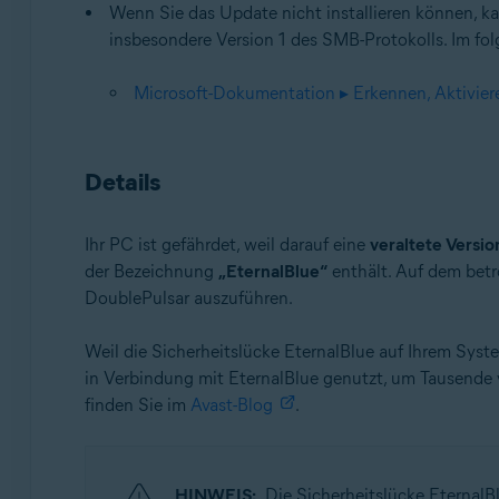
Wenn Sie das Update nicht installieren können, ka
insbesondere Version 1 des SMB-Protokolls. Im f
Microsoft-Dokumentation ▸ Erkennen, Aktivi
Details
Ihr PC ist gefährdet, weil darauf eine
veraltete Versio
der Bezeichnung
„EternalBlue“
enthält. Auf dem betr
DoublePulsar auszuführen.
Weil die Sicherheitslücke EternalBlue auf Ihrem Syst
in Verbindung mit EternalBlue genutzt, um Tausen
finden Sie im
Avast-Blog
.
HINWEIS:
Die Sicherheitslücke EternalBl