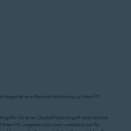
ollup-Update, 32-/64-Bit
die Angreifer eine Remote-Verbindung zu Ihrem PC
-Angriffs. Für einen DoublePulsar-Angriff wird heimlich
uf Ihrem PC umgehen und somit unerkannt auf Ihr