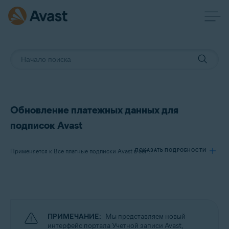
Обновление платежных данных для
подписок Avast
ПОКАЗАТЬ ПОДРОБНОСТИ
Применяется к Все платные подписки Avast в сегменте потребительских решений
Продукты:
Все платные подписки Avast в сегменте потребительских решений
ПРИМЕЧАНИЕ:
Мы представляем новый
Операционные системы:
интерфейс портала Учетной записи Avast,