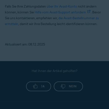
Falls Sie Ihre Zahlungsdaten
über Ihr Avast-Konto
nicht ändern
können, können Sie
Hilfe vom Avast-Support anfordern
. Bevor
Sie uns kontaktieren, empfehlen wir,
die Avast-Bestellnummer zu
ermitteln
, damit wir Ihre Bestellung leicht identifizieren können.
Aktualisiert am: 08.12.2025
Hat Ihnen der Artikel geholfen?
JA
NEIN