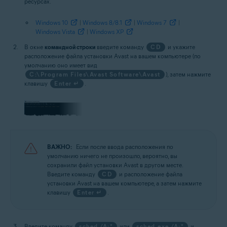
ресурсах.
Windows 10
|
Windows 8/8.1
|
Windows 7
|
Windows Vista
|
Windows XP
В окне
командной строки
введите команду
CD
и укажите
расположение файла установки Avast на вашем компьютере (по
умолчанию оно имеет вид
C:\Program Files\Avast Software\Avast
), затем нажмите
клавишу
Enter ↵
.
ВАЖНО:
Если после ввода расположения по
умолчанию ничего не произошло, вероятно, вы
сохранили файл установки Avast в другом месте.
Введите команду
CD
и расположение файла
установки Avast на вашем компьютере, а затем нажмите
клавишу
Enter ↵
.
Введите команду
sched /A:*
или
sched.exe /A:*
и