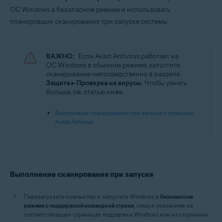
Avast Premium Security 21.x
ОС Windows в безопасном режиме и использовать
Avast Free Antivirus 21.x
планировщик сканирования при запуске системы.
Операционные системы:
Microsoft Windows 11 Home / Pro / Enterprise / Education
ВАЖНО:
Если Avast Antivirus работает на
Microsoft Windows 10 Home / Pro / Enterprise / Education — 32- или 64-
ОС Windows в обычном режиме, запустите
разрядная версия
сканирование непосредственно в разделе
Microsoft Windows 8.1 / Pro / Enterprise — 32- или 64-разрядная версия
Защита
▸
Проверка на вирусы
. Чтобы узнать
Microsoft Windows 8 / Pro / Enterprise — 32- или 64-разрядная версия
больше, см. статью ниже.
Microsoft Windows 7 Home Basic / Home Premium / Professional /
Enterprise / Ultimate — SP 1 с обновлением Convenient Rollup, 32- или
64-разрядная версия
Выполнение сканирования при запуске с помощью
Avast Antivirus
Выполнение сканирования при запуске
Перезагрузите компьютер и запустите Windows в
безопасном
режиме с поддержкой командной строки
, следуя указаниям на
соответствующих страницах поддержки Windows или на сторонних