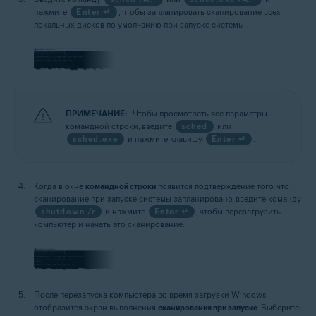
нажмите
Enter ↵
, чтобы запланировать сканирование всех
локальных дисков по умолчанию при запуске системы.
ПРИМЕЧАНИЕ:
Чтобы просмотреть все параметры
командной строки, введите
sched
или
sched.exe
и нажмите клавишу
Enter ↵
.
Когда в окне
командной строки
появится подтверждение того, что
сканирование при запуске системы запланировано, введите команду
shutdown /r
и нажмите
Enter ↵
, чтобы перезагрузить
компьютер и начать это сканирование.
После перезапуска компьютера во время загрузки Windows
отобразится экран выполнения
сканирования при запуске
. Выберите