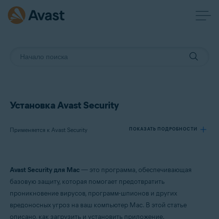
Установка Avast Security
Применяется к Avast Security
ПОКАЗАТЬ ПОДРОБНОСТИ
Продукты:
Avast Security для Mac
— это программа, обеспечивающая
Avast Security
базовую защиту, которая помогает предотвратить
проникновение вирусов, программ-шпионов и других
Операционные системы:
вредоносных угроз на ваш компьютер Mac. В этой статье
macOS
описано, как загрузить и установить приложение.