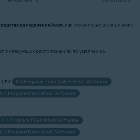
WINDOWS 10
WINDOWS 8
средства для удаления Avast
, как это описано в статье ниже.
ast в следующих расположениях по умолчанию.
или
C:\Program Files (x86)\Alwil Software
C:\ProgramData\Alwil Software
C:\Program Files\Alwil Software
C:\ProgramData\Alwil Software