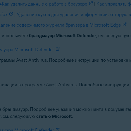
▸
Как удалить данные о работе в браузере
|
Как управлять 
efox
|
Удаление куков для удаления информации, которую 
аление содержимого журнала браузера в Microsoft Edge
ы используете
брандмауэр Microsoft Defender
, см. следующу
уэра Microsoft Defender
аммы Avast Antivirus. Подробные инструкции по установке м
тивации в программе Avast Antivirus. Подробные инструкции 
те брандмауэр. Подробные указания можно найти в документ
r
, см. следующую
статью Microsoft
.
уэра Microsoft Defender