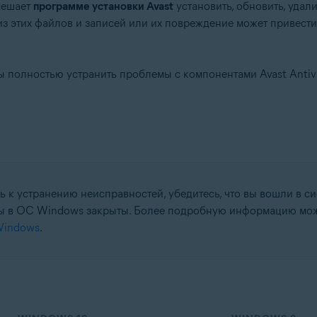
 мешает
программе установки Avast
установить, обновить, уда
о из этих файлов и записей или их повреждение может приве
ы полностью устранить проблемы с компонентами Avast Antivi
tion
ation — 32- или 64-разрядная версия
64-разрядная версия
-разрядная версия
fessional / Enterprise / Ultimate — SP 1 с обновлением Convenient Rol
 к устранению неисправностей, убедитесь, что вы вошли в с
мы в ОС Windows закрыты. Более подробную информацию можн
Windows
.