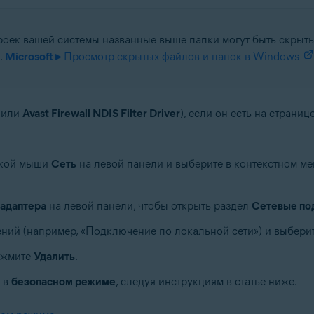
троек вашей системы названные выше папки могут быть скрыты
.
Microsoft ▸
Просмотр скрытых файлов и папок в Windows
(или
Avast Firewall NDIS Filter Driver
), если он есть на страниц
пкой мыши
Сеть
на левой панели и выберите в контекстном м
адаптера
на левой панели, чтобы открыть раздел
Сетевые по
ний (например, «Подключение по локальной сети») и выбери
ажмите
Удалить
.
 в
безопасном режиме
, следуя инструкциям в статье ниже.