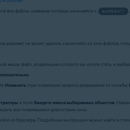
ном режиме
те все файлы, название которых начинается с
aswNdis*.*
ом режиме) не может удалить какие-либо из этих файлов, пол
кой мыши файл, владельцем которого вы хотите стать, и выбе
ополнительно
.
те
Изменить
(при появлении запроса разрешения от службы
траторы
в поле
Введите имена выбираемых объектов
. Нажм
закрыть все появившиеся диалоговые окна.
okie из браузера. Подробные инструкции можно найти в стат