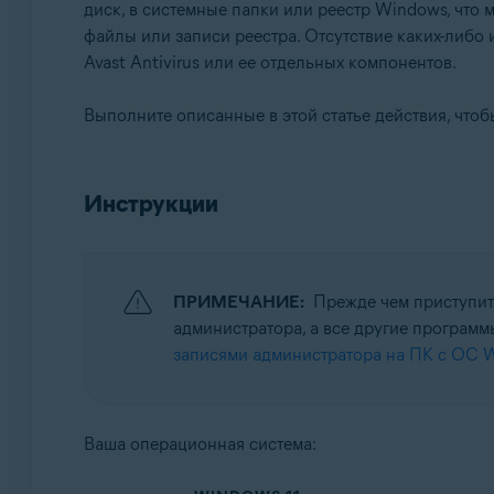
диск, в системные папки или реестр Windows, что
Avast Premium Security 22.x для Windows
файлы или записи реестра. Отсутствие каких-либ
Avast Free Antivirus 22.x для Windows
Avast Antivirus или ее отдельных компонентов.
Операционные системы:
Выполните описанные в этой статье действия, чтоб
Microsoft Windows 11 Home / Pro / Enterprise / Educa
Microsoft Windows 10 Home / Pro / Enterprise / Educ
Microsoft Windows 8,1 / Pro / Enterprise — 32- или 
Инструкции
Microsoft Windows 8 / Pro / Enterprise — 32- или 64
Microsoft Windows 7 Home Basic / Home Premium / Pro
ПРИМЕЧАНИЕ:
Прежде чем приступить
администратора, а все другие програм
записями администратора на ПК с ОС 
Ваша операционная система: