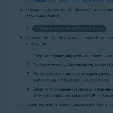
Перезагрузка Microsoft Windows в безопас
В безопасном режиме Windows найдите и удали
вложенных папках.
C:\Windows\System32\DriverStore
Если система Windows (запущенная в безопасн
инструкции.
Откройте
проводник
, нажмите правой кноп
Выберите вкладку
Безопасность
, а затем
Д
Вверху рядом с подписью
Владелец
нажми
выберите
Да
, чтобы разрешить действие).
Введите текст
Администратор
или
Админис
затем несколько раз выберите
OK
, чтобы 
Удалите все локальное содержимое и файлы co