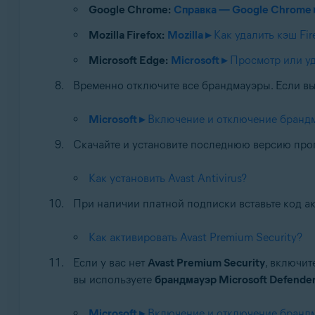
Google Chrome:
Справка — Google Chrome 
Mozilla Firefox:
Mozilla ▸
Как удалить кэш Fir
Microsoft Edge:
Microsoft ▸
Просмотр или уд
Временно отключите все брандмауэры. Если в
Microsoft ▸
Включение и отключение брандма
Скачайте и установите последнюю версию прогр
Как установить Avast Antivirus?
При наличии платной подписки вставьте код ак
Как активировать Avast Premium Security?
Если у вас нет
Avast Premium Security
, включи
вы используете
брандмауэр Microsoft Defende
Microsoft ▸
Включение и отключение брандма