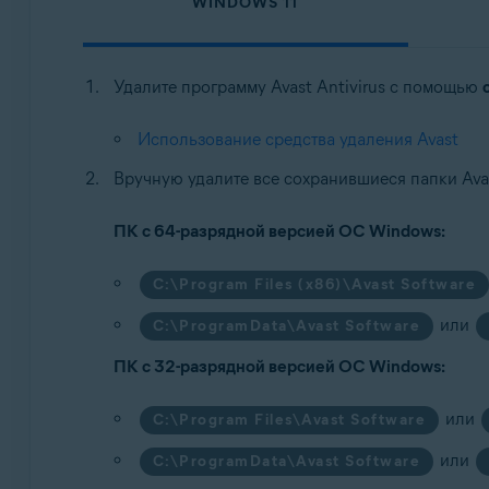
WINDOWS 11
Удалите программу Avast Antivirus с помощью
Использование средства удаления Avast
Вручную удалите все сохранившиеся папки Av
ПК с 64-разрядной версией ОС Windows:
C:\Program Files (x86)\Avast Software
или
C:\ProgramData\Avast Software
ПК с 32-разрядной версией ОС Windows:
или
C:\Program Files\Avast Software
или
C:\ProgramData\Avast Software