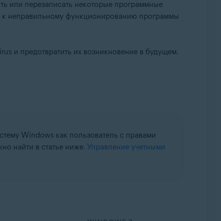
лить или перезаписать некоторые программные
сти к неправильному функционированию программы
rus и предотвратить их возникновение в будущем.
lup, 32- или 64-разрядная версия
истему Windows как пользователь с правами
о найти в статье ниже.
Управление учетными