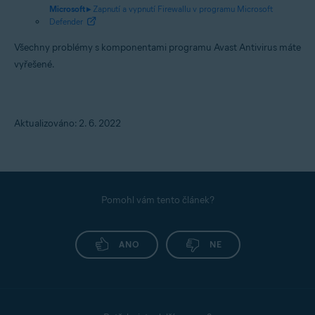
Microsoft ▸
Zapnutí a vypnutí Firewallu v programu Microsoft
Defender
Všechny problémy s komponentami programu Avast Antivirus máte
vyřešené.
Aktualizováno: 2. 6. 2022
Pomohl vám tento článek?
ANO
NE