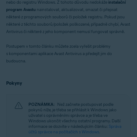
nebo do registru Windows. Z tohoto důvodu nedokáže
instalační
Operační systémy:
program Avastu
nainstalovat, aktualizovat, smazat či přepsat
Microsoft Windows 11 Home / Pro / Enterprise / Education
některé z programových souborů či položek registru. Pokud jsou
Microsoft Windows 10 Home / Pro / Enterprise / Education – 32/64bitový
Microsoft Windows 8.1 / Pro / Enterprise – 32/64bitový
některé z těchto souborů/položek poškozené, případně chybí, Avast
Microsoft Windows 8 / Pro / Enterprise – 32/64bitový
Antivirus či některé z jeho komponent nemusí fungovat správně.
Microsoft Windows 7 Home Basic / Home Premium / Professional /
Enterprise / Ultimate – Service Pack 1 s aktualizací Convenient Rollup
Update, 32/64bitový
Postupem v tomto článku můžete zcela vyřešit problémy
s komponentami aplikace Avast Antivirus a předejít jim do
budoucna.
Pokyny
POZNÁMKA:
Než začnete postupovat podle
pokynů níže, je třeba se přihlásit k Windows jako
uživatel s oprávněními správce a je třeba ve
Windows ukončit všechny ostatní programy. Další
informace se dozvíte v následujícím článku:
Správa
účtů správce na počítačích s Windows
.