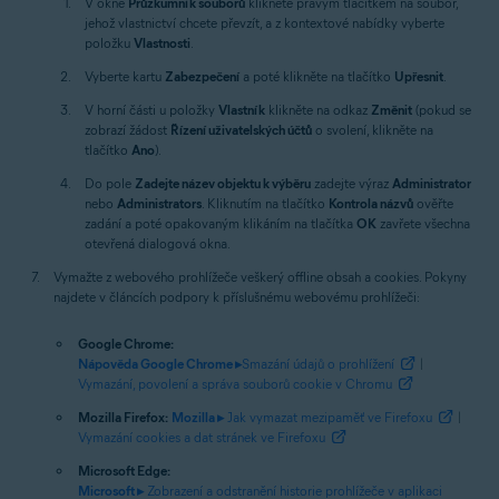
V okně
Průzkumník souborů
klikněte pravým tlačítkem na soubor,
jehož vlastnictví chcete převzít, a z kontextové nabídky vyberte
položku
Vlastnosti
.
Vyberte kartu
Zabezpečení
a poté klikněte na tlačítko
Upřesnit
.
V horní části u položky
Vlastník
klikněte na odkaz
Změnit
(pokud se
zobrazí žádost
Řízení uživatelských účtů
o svolení, klikněte na
tlačítko
Ano
).
Do pole
Zadejte název objektu k výběru
zadejte výraz
Administrator
nebo
Administrators
. Kliknutím na tlačítko
Kontrola názvů
ověřte
zadání a poté opakovaným klikáním na tlačítka
OK
zavřete všechna
otevřená dialogová okna.
Vymažte z webového prohlížeče veškerý offline obsah a cookies. Pokyny
najdete v článcích podpory k příslušnému webovému prohlížeči:
Google Chrome:
Nápověda Google Chrome ▸
Smazání údajů o prohlížení
|
Vymazání, povolení a správa souborů cookie v Chromu
Mozilla Firefox:
Mozilla ▸
Jak vymazat mezipaměť ve Firefoxu
|
Vymazání cookies a dat stránek ve Firefoxu
Microsoft Edge:
Microsoft ▸
Zobrazení a odstranění historie prohlížeče v aplikaci