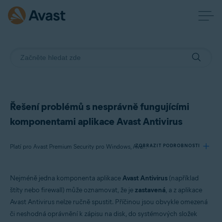
Řešení problémů s nesprávně fungujícími
komponentami aplikace Avast Antivirus
ZOBRAZIT PODROBNOSTI
Platí pro Avast Premium Security pro Windows, Avast Free Antivirus pro Windows
Nejméně jedna komponenta aplikace
Avast Antivirus
(například
Produkty:
štíty nebo firewall) může oznamovat, že je
zastavená
, a z aplikace
Avast Premium Security 22.x pro Windows
Avast Antivirus nelze ručně spustit. Příčinou jsou obvykle omezená
Avast Free Antivirus 22.x pro Windows
či neshodná oprávnění k zápisu na disk, do systémových složek