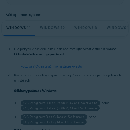
Váš operační systém:
WINDOWS 11
WINDOWS 10
WINDOWS 8
WINDOWS 7
Dle pokynů v následujícím článku odinstalujte Avast Antivirus pomocí
Odinstalačního nástroje pro Avast
:
Používání Odinstalačního nástroje Avastu
Ručně smažte všechny zbývající složky Avastu v následujících výchozích
umístěních:
64bitový počítač s Windows:
C:\Program Files (x86)\Avast Software
nebo
C:\Program Files (x86)\Alwil Software
C:\ProgramData\Avast Software
nebo
C:\ProgramData\Alwil Software