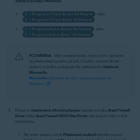
32bitový počítač s Windows:
C:\Program Files\Avast Software
nebo
C:\Program Files\Alwil Software
C:\ProgramData\Avast Software
nebo
C:\ProgramData\Alwil Software
POZNÁMKA:
Výše uvedené složky mohou být v závislosti
na předvolbách systému skryté. Chcete-li zobrazit skryté
soubory a složky, postupujte dle následujícího
článku od
Microsoftu
:
Microsoft ▸
Zobrazení skrytých souborů a složek ve
Windows
.
Pokud ve
vlastnostech
síťových připojení
najdete položku
Avast Firewall
Driver
(nebo
Avast Firewall NDIS Filter Driver
), dle pokynů níže ji ručně
odinstalujte:
Na levém panelu v okně
Průzkumník souborů
klikněte pravým