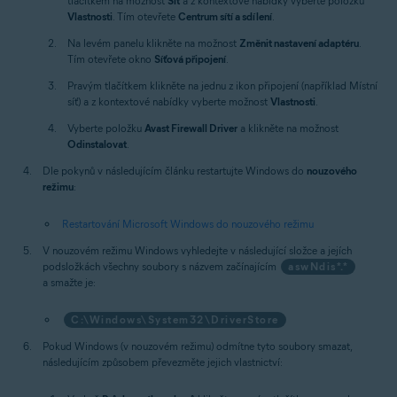
tlačítkem na možnost
Síť
a z kontextové nabídky vyberte položku
Vlastnosti
. Tím otevřete
Centrum sítí a sdílení
.
Na levém panelu klikněte na možnost
Změnit nastavení adaptéru
.
Tím otevřete okno
Síťová připojení
.
Pravým tlačítkem klikněte na jednu z ikon připojení (například Místní
síť) a z kontextové nabídky vyberte možnost
Vlastnosti
.
Vyberte položku
Avast Firewall Driver
a klikněte na možnost
Odinstalovat
.
Dle pokynů v následujícím článku restartujte Windows do
nouzového
režimu
:
Restartování Microsoft Windows do nouzového režimu
V nouzovém režimu Windows vyhledejte v následující složce a jejích
podsložkách všechny soubory s názvem začínajícím
aswNdis*.*
a smažte je:
C:\Windows\System32\DriverStore
Pokud Windows (v nouzovém režimu) odmítne tyto soubory smazat,
následujícím způsobem převezměte jejich vlastnictví: