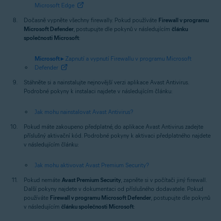
Microsoft Edge
Dočasně vypněte všechny firewally. Pokud používáte
Firewall v programu
Microsoft Defender
, postupujte dle pokynů v následujícím
článku
společnosti Microsoft
:
Microsoft ▸
Zapnutí a vypnutí Firewallu v programu Microsoft
Defender
Stáhněte si a nainstalujte nejnovější verzi aplikace Avast Antivirus.
Podrobné pokyny k instalaci najdete v následujícím článku:
Jak mohu nainstalovat Avast Antivirus?
Pokud máte zakoupeno předplatné, do aplikace Avast Antivirus zadejte
příslušný aktivační kód. Podrobné pokyny k aktivaci předplatného najdete
v následujícím článku:
Jak mohu aktivovat Avast Premium Security?
Pokud nemáte
Avast Premium Security
, zapněte si v počítači jiný firewall.
Další pokyny najdete v dokumentaci od příslušného dodavatele. Pokud
používáte
Firewall v programu Microsoft Defender
, postupujte dle pokynů
v následujícím
článku společnosti Microsoft
: