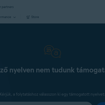
r partners
ormance
Store
kező nyelven nem tudunk támogatá
Kérjük, a folytatáshoz válasszon ki egy támogatott nyelvet