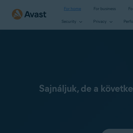
For home
For business
Fo
Security
Privacy
Perf
Sajnáljuk, de a követ
Select