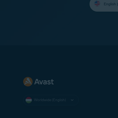
your
language:
Worldwide (English)