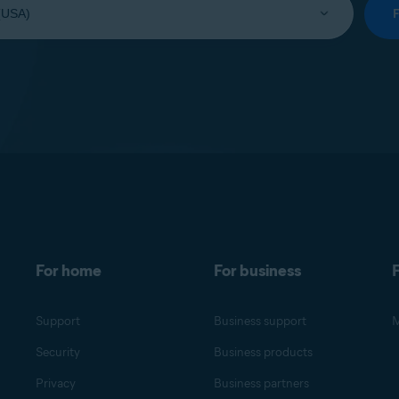
For home
For business
F
Support
Business support
M
Security
Business products
Privacy
Business partners