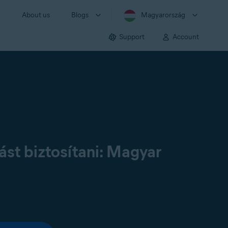
About us
Blogs
Magyarország
Support
Account
st biztosítani: Magyar
: