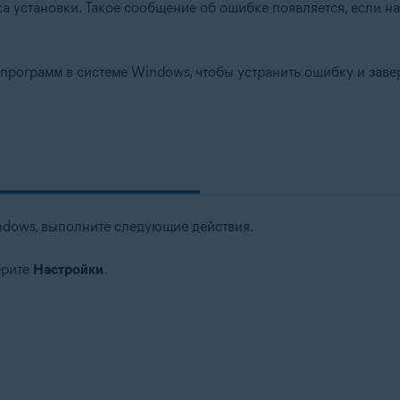
сса установки. Такое сообщение об ошибке появляется, если 
 программ в системе Windows, чтобы устранить ошибку и завер
tion
ation — 32- или 64-разрядная версия
ndows, выполните следующие действия.
ерите
Настройки
.