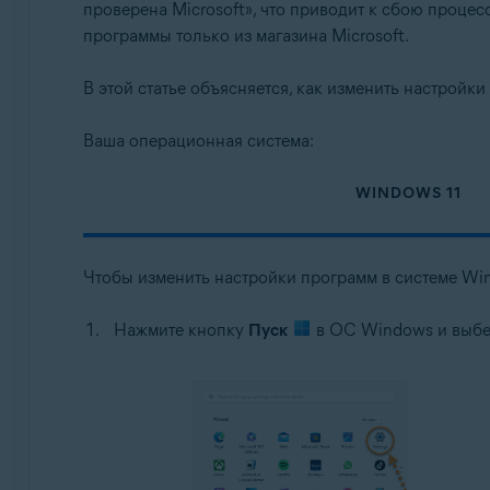
проверена Microsoft», что приводит к сбою проце
Avast Free Antivirus 24.x для Windows
программы только из магазина Microsoft.
Avast Premium Security 24.x для Windows
Операционные системы:
В этой статье объясняется, как изменить настройки
Microsoft Windows 11 Home / Pro / Enterprise / Educa
Ваша операционная система:
Microsoft Windows 10 Home / Pro / Enterprise / Educ
WINDOWS 11
Чтобы изменить настройки программ в системе Wi
Нажмите кнопку
Пуск
в ОС Windows и выб