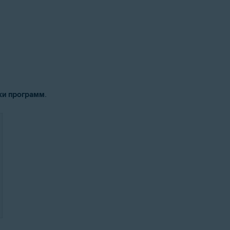
ки программ
.