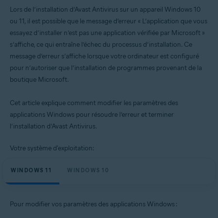
Produits:
Lors de l’installation d’Avast Antivirus sur un appareil Windows 10
Avast Antivirus Gratuit 24.x pour Windows
ou 11, il est possible que le message d’erreur « L’application que vous
Avast Premium Security 24.x pour Windows
essayez d’installer n’est pas une application vérifiée par Microsoft »
s’affiche, ce qui entraîne l’échec du processus d’installation. Ce
Systèmes d'exploitation:
message d’erreur s’affiche lorsque votre ordinateur est configuré
Microsoft Windows 11 Famille/Pro/Entreprise/Éducation
pour n’autoriser que l’installation de programmes provenant de la
Microsoft Windows 10 Famille/Pro/Entreprise/Éducation (32/64 bits)
boutique Microsoft.
Cet article explique comment modifier les paramètres des
applications Windows pour résoudre l’erreur et terminer
l’installation d’Avast Antivirus.
Votre système d'exploitation:
WINDOWS 11
WINDOWS 10
Pour modifier vos paramètres des applications Windows :