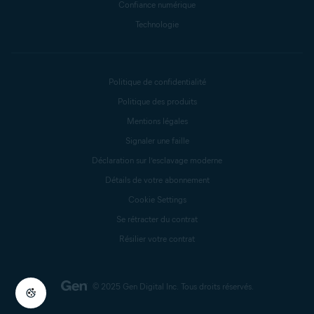
Confiance numérique
Technologie
Politique de confidentialité
Politique des produits
Mentions légales
Signaler une faille
Déclaration sur l’esclavage moderne
Détails de votre abonnement
Cookie Settings
Se rétracter du contrat
Résilier votre contrat
© 2025 Gen Digital Inc.
Tous droits réservés.