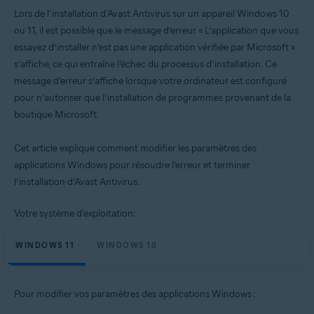
Produits:
Lors de l’installation d’Avast Antivirus sur un appareil Windows 10
Avast Antivirus Gratuit 24.x pour Windows
ou 11, il est possible que le message d’erreur « L’application que vous
Avast Premium Security 24.x pour Windows
essayez d’installer n’est pas une application vérifiée par Microsoft »
s’affiche, ce qui entraîne l’échec du processus d’installation. Ce
Systèmes d'exploitation:
message d’erreur s’affiche lorsque votre ordinateur est configuré
Microsoft Windows 11 Famille/Pro/Entreprise/Éducation
pour n’autoriser que l’installation de programmes provenant de la
Microsoft Windows 10 Famille/Pro/Entreprise/Éducation (32/64 bits)
boutique Microsoft.
Cet article explique comment modifier les paramètres des
applications Windows pour résoudre l’erreur et terminer
l’installation d’Avast Antivirus.
Votre système d'exploitation:
WINDOWS 11
WINDOWS 10
Pour modifier vos paramètres des applications Windows :