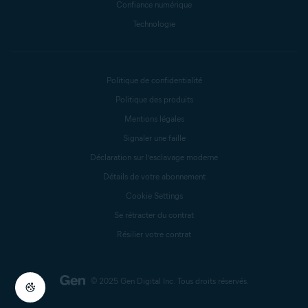
Confiance numérique
Technologie
Politique de confidentialité
Politique des produits
Mentions légales
Signaler une faille
Déclaration sur l’esclavage moderne
Détails de votre abonnement
Cookie Settings
Se rétracter du contrat
Résilier votre contrat
© 2025 Gen Digital Inc.
Tous droits réservés.