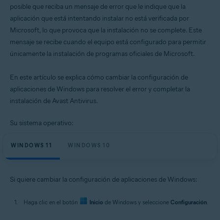
Avast Free Antivirus 24.x para Windows
posible que reciba un mensaje de error que le indique que la
Avast Premium Security 24.x para Windows
aplicación que está intentando instalar no está verificada por
Microsoft, lo que provoca que la instalación no se complete. Este
Sistemas operativos:
mensaje se recibe cuando el equipo está configurado para permitir
Microsoft Windows 11 Home/Pro/Enterprise/Education
únicamente la instalación de programas oficiales de Microsoft.
Microsoft Windows 10 Home/Pro/Enterprise/Education - 32 o 64 bits
En este artículo se explica cómo cambiar la configuración de
aplicaciones de Windows para resolver el error y completar la
instalación de Avast Antivirus.
Su sistema operativo:
WINDOWS 11
WINDOWS 10
Si quiere cambiar la configuración de aplicaciones de Windows:
Haga clic en el botón
Inicio
de Windows y seleccione
Configuración
.