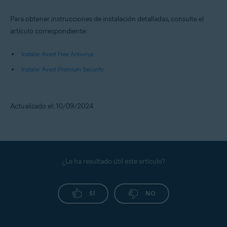
Para obtener instrucciones de instalación detalladas, consulte el
artículo correspondiente:
Instalar Avast Free Antivirus
Instalar Avast Premium Security
Actualizado el: 10/09/2024
¿Le ha resultado útil este artículo?
SÍ
NO