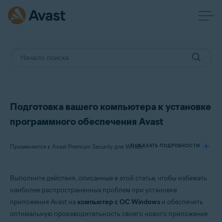
Подготовка вашего компьютера к установке
программного обеспечения Avast
ПОКАЗАТЬ ПОДРОБНОСТИ
Применяется к Avast Premium Security для Windows, Avast Free Antivirus для Windows, Avast Cleanup Premium для Windows, Avast SecureLine VPN для Windows, Avast Driver Updater для Windows, Avast AntiTrack для Windows, Avast BreachGuard для Windows
Выполните действия, описанные в этой статье, чтобы избежать
Продукты:
наиболее распространенных проблем при установке
Avast Premium Security 21.x для Windows
приложения Avast на
компьютер с ОС Windows
и обеспечить
Avast Free Antivirus 21.x для Windows
оптимальную производительность своего нового приложения
Avast Cleanup Premium 21.x для Windows