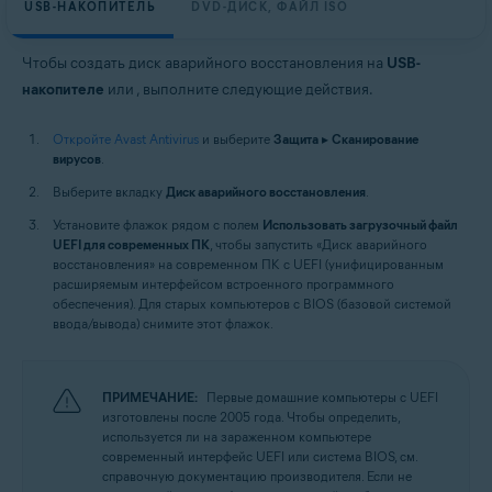
USB-НАКОПИТЕЛЬ
DVD-ДИСК, ФАЙЛ ISO
Чтобы создать диск аварийного восстановления на
USB-
накопителе
или
, выполните следующие действия.
Откройте Avast Antivirus
и выберите
Защита
▸
Сканирование
вирусов
.
Выберите вкладку
Диск аварийного восстановления
.
Установите флажок рядом с полем
Использовать загрузочный файл
UEFI для современных ПК
, чтобы запустить «Диск аварийного
восстановления» на современном ПК с UEFI (унифицированным
расширяемым интерфейсом встроенного программного
обеспечения). Для старых компьютеров с BIOS (базовой системой
ввода/вывода) снимите этот флажок.
ПРИМЕЧАНИЕ:
Первые домашние компьютеры с UEFI
изготовлены после 2005 года. Чтобы определить,
используется ли на зараженном компьютере
современный интерфейс UEFI или система BIOS, см.
справочную документацию производителя. Если не