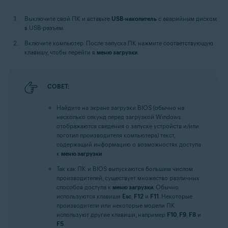
Выключите свой ПК и вставьте
USB-накопитель
с аварийным диском
в USB-разъем.
Включите компьютер. После запуска ПК нажмите соответствующую
клавишу, чтобы перейти в
меню загрузки
.
СОВЕТ:
Найдите на экране загрузки BIOS (обычно на
несколько секунд перед загрузкой Windows
отображаются сведения о запуске устройств и/или
логотип производителя компьютера) текст,
содержащий информацию о возможностях доступа
к
меню загрузки
.
Так как ПК и BIOS выпускаются большим числом
производителей, существует множество различных
способов доступа к
меню загрузки
. Обычно
используются клавиши
Esc
,
F12
и
F11
. Некоторые
производители или некоторые модели ПК
используют другие клавиши, например
F10
,
F9
,
F8
и
F5
.