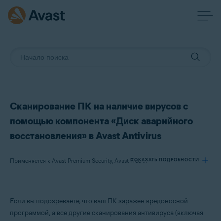
Сканирование ПК на наличие вирусов с
помощью компонента «Диск аварийного
восстановления» в Avast Antivirus
ПОКАЗАТЬ ПОДРОБНОСТИ
Применяется к Avast Premium Security, Avast Free Antivirus
Продукты:
Если вы подозреваете, что ваш ПК заражен вредоносной
Avast Premium Security
программой, а все другие сканирования антивируса (включая
Avast Free Antivirus