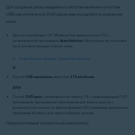
Для создания диска аварийного восстановления на пустом
USB-накопителе или DVD-диске вам понадобится указанное
ниже.
Другой компьютер с ОС Windows без вредоносного ПО с
установленной программой
Avast Antivirus
. Инструкции по установке
см. в соответствующих статьях ниже.
Avast Premium Security
|
Avast Free Antivirus
И
Пустой
USB-накопитель
емкостью
2 ГБ или более
.
ИЛИ
Пустой
DVD-диск
с возможностью записи; ПК с записывающим DVD-
дисководом; программное обеспечение для записи дисков с
возможностью записи из файлов формата ISO (например, встроенная
программа Windows для записи образов дисков).
Предпочитаемый загрузочный накопитель: