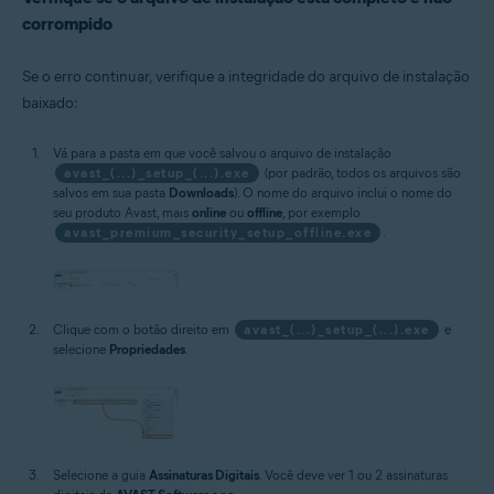
corrompido
Se o erro continuar, verifique a integridade do arquivo de instalação
baixado:
Vá para a pasta em que você salvou o arquivo de instalação
avast_(...)_setup_(...).exe
(por padrão, todos os arquivos são
salvos em sua pasta
Downloads
). O nome do arquivo inclui o nome do
seu produto Avast, mais
online
ou
offline
, por exemplo
avast_premium_security_setup_offline.exe
.
Clique com o botão direito em
avast_(...)_setup_(...).exe
e
selecione
Propriedades
.
Selecione a guia
Assinaturas Digitais
. Você deve ver 1 ou 2 assinaturas