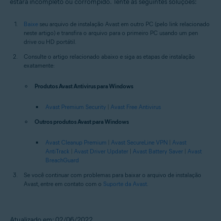
estará incompleto ou corrompido. Tente as seguintes soluções:
Baixe
seu arquivo de instalação Avast em outro PC (pelo link relacionado
neste artigo) e transfira o arquivo para o primeiro PC usando um pen
drive ou HD portátil.
Consulte o artigo relacionado abaixo e siga as etapas de instalação
exatamente:
Produtos Avast Antivirus para Windows
Avast Premium Security
|
Avast Free Antivirus
Outros produtos Avast para Windows
Avast Cleanup Premium
|
Avast SecureLine VPN
|
Avast
AntiTrack
|
Avast Driver Updater
|
Avast Battery Saver
|
Avast
BreachGuard
Se você continuar com problemas para baixar o arquivo de instalação
Avast, entre em contato com o
Suporte da Avast
.
Atualizado em: 02/06/2022