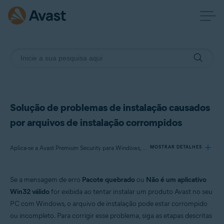
Solução de problemas de instalação causados
por arquivos de instalação corrompidos
Aplica-se a Avast Premium Security para Windows, Avast Free Antivirus para Windows, Avast Cleanup Premium para Windows, Avast SecureLine VPN para Windows, Avast AntiTrack Premium para Windows, Avast Driver Updater para Windows, Avast Battery Saver para Windows, Avast BreachGuard para Windows
MOSTRAR DETALHES
Se a mensagem de erro
Pacote quebrado
ou
Não é um aplicativo
Produtos:
Win32 válido
for exibida ao tentar instalar um produto Avast no seu
Avast Premium Security 21.x para Windows
PC com Windows, o arquivo de instalação pode estar corrompido
Avast Free Antivirus 21.x para Windows
ou incompleto. Para corrigir esse problema, siga as etapas descritas
Avast Cleanup Premium 21.x para Windows