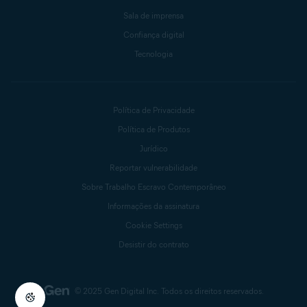
Sala de imprensa
Confiança digital
Tecnologia
Política de Privacidade
Política de Produtos
Jurídico
Reportar vulnerabilidade
Sobre Trabalho Escravo Contemporâneo
Informações da assinatura
Cookie Settings
Desistir do contrato
© 2025 Gen Digital Inc.
Todos os direitos reservados.