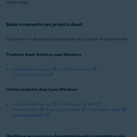
Avast SecureLine VPN 5.x para Windows
neste artigo.
Avast AntiTrack Premium 2.x para Windows
Avast Driver Updater 2.x para Windows
Avast Battery Saver 19.x para Windows
Avast BreachGuard 20.x para Windows
Baixe novamente seu produto Avast
Sistemas operacionais:
Clique em um destes links para baixar seu produto Avast preferido:
Microsoft Windows 11 Home / Pro / Enterprise / Education
Microsoft Windows 10 Home / Pro / Enterprise / Education - 32 / 64-bit
Produtos Avast Antivirus para Windows
Microsoft Windows 8.1 / Pro / Enterprise - 32 / 64-bit
Microsoft Windows 8 / Pro / Enterprise - 32 / 64-bit
Microsoft Windows 7 Home Basic/Home
Avast Premium Security
|
Avast Free Antivirus
|
Premium/Professional/Enterprise/Ultimate - Service Pack 1 com
Avast Uninstall Utility
atualização de pacote cumulativo de conveniência, 32/64 bits
Outros produtos Avast para Windows
Avast Cleanup Premium
|
Avast SecureLine VPN
|
Avast AntiTrack
|
Avast Driver Updater
|
Avast Battery Saver
|
Avast BreachGuard
Verifique se o arquivo de instalação está completo e não