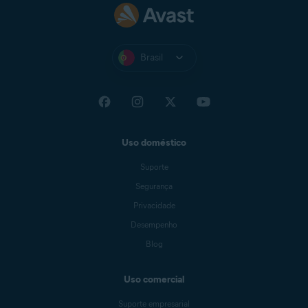
na seção
Anexar arquivos
, adicione a captura de tela
mostrando o anúncio
e
a captura de tela que mostra
o que acontece quando você abre o anúncio.
Toque em
Enviar solicitação
.
Brasil
Vamos investigar e, se preciso, bloquear o
aplicativo ou site responsável pelo anúncio
denunciado.
Uso doméstico
Suporte
Segurança
Privacidade
Desempenho
Blog
Uso comercial
Suporte empresarial