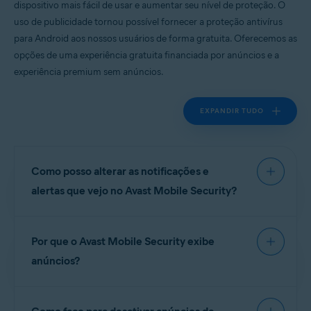
dispositivo mais fácil de usar e aumentar seu nível de proteção. O
Sistemas operacionais:
uso de publicidade tornou possível fornecer a proteção antivírus
Google Android 9.0 (Pie, API 28) ou posterior
para Android aos nossos usuários de forma gratuita. Oferecemos as
opções de uma experiência gratuita financiada por anúncios e a
experiência premium sem anúncios.
EXPANDIR TUDO
Como posso alterar as notificações e
alertas que vejo no Avast Mobile Security?
Para gerenciar notificações e alertas em
Avast
Por que o Avast Mobile Security exibe
Mobile Security
, acesse
Conta
▸
Configurações
▸
Notificações
.
anúncios?
As notificações e os alertas são divididos nestas
A Avast oferece com muito orgulho os principais
seções:
aplicativos antivírus para Android do mundo a