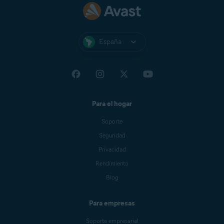
continuación, en la sección
Adjuntar archivos
, añada
la captura de pantalla que muestra el anuncio
y
la que
muestra lo que sucede cuando toca el anuncio.
Toque
Enviar solicitud
.
España
Investigaremos la aplicación o sitio web
responsable del anuncio comunicado, por si
procede su bloqueo.
Para el hogar
Soporte
Seguridad
Privacidad
Rendimiento
Blog
Para empresas
Soporte empresarial