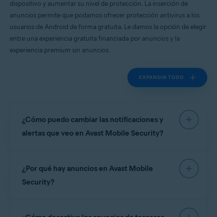
dispositivo y aumentar su nivel de protección. La inserción de
Sistemas operativos:
anuncios permite que podamos ofrecer protección antivirus a los
Google Android 9.0 (Pie, API 28) o posterior
usuarios de Android de forma gratuita. Le damos la opción de elegir
entre una experiencia gratuita financiada por anuncios y la
experiencia premium sin anuncios.
EXPANDIR TODO
¿Cómo puedo cambiar las notificaciones y
alertas que veo en Avast Mobile Security?
Para gestionar las notificaciones y alertas en
Avast
¿Por qué hay anuncios en Avast Mobile
Mobile Security
, vaya a
Cuenta
▸
Configuración
▸
Notificaciones
.
Security?
Las notificaciones tienen las secciones siguientes:
Avast se enorgullece de ofrecer a sus usuarios las
principales aplicaciones antivirus para Android de