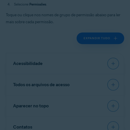
Selecione
Permissões
.
Toque ou clique nos nomes de grupo de permissão abaixo para ler
mais sobre cada permissão.
EXPANDIR TUDO
Acessibilidade
Permite que a
Proteção web
verifique e analise os
Todos os arquivos de acesso
URLs que você visita, e bloqueie dados perigosos.
Permite o acesso para visualizar a tela e exibir
conteúdo sobre outros aplicativos.
Permite que
Cofre de Fotos
e
Limpar lixo
leiam,
Aparecer no topo
modifiquem e excluam arquivos.
Permite a interação com aplicativos em seu nome.
Permite que o
Bloqueador de Apps
apareça na parte
Contatos