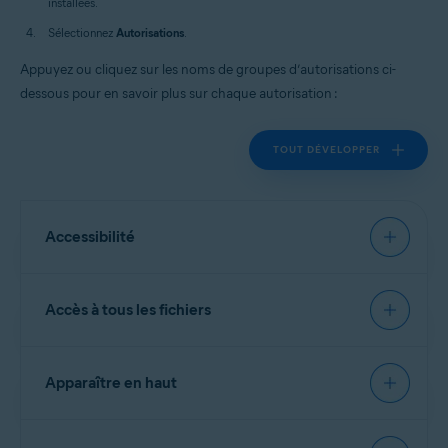
installées.
Sélectionnez
Autorisations
.
Appuyez ou cliquez sur les noms de groupes d’autorisations ci-
dessous pour en savoir plus sur chaque autorisation :
TOUT DÉVELOPPER
Accessibilité
Permet à
Défense du web
de scanner et d'analyser les
Accès à tous les fichiers
URL que vous visitez et de bloquer les données
dangereuses.
Permet de visualiser votre écran et d’afficher du
Permet à
Coffre-fort de photos
et à
Nettoyer les
Apparaître en haut
contenu sur d’autres applications.
fichiers indésirables
de lire, modifier et supprimer des
fichiers.
Permet d’interagir avec des applications en votre nom.