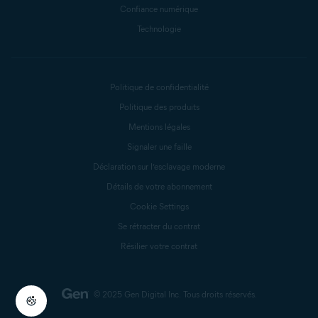
Confiance numérique
Technologie
Politique de confidentialité
Politique des produits
Mentions légales
Signaler une faille
Déclaration sur l’esclavage moderne
Détails de votre abonnement
Cookie Settings
Se rétracter du contrat
Résilier votre contrat
© 2025 Gen Digital Inc.
Tous droits réservés.