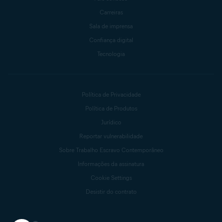
Carreiras
Sala de imprensa
Confiança digital
Tecnologia
Política de Privacidade
Política de Produtos
Jurídico
Reportar vulnerabilidade
Sobre Trabalho Escravo Contemporâneo
Informações da assinatura
Cookie Settings
Desistir do contrato