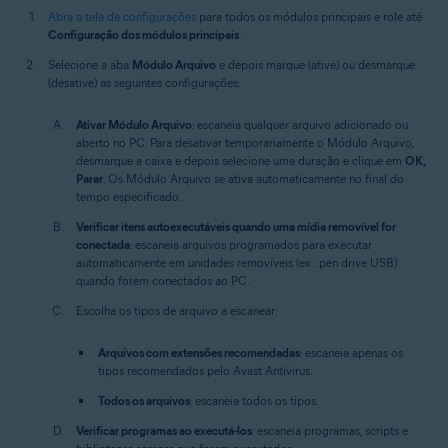
Abra a tela de configurações
para todos os módulos principais e role até
Configuração dos módulos principais
.
Selecione a aba
Módulo Arquivo
e depois marque (ative) ou desmarque
(desative) as seguintes configurações:
Ativar Módulo Arquivo
: escaneia qualquer arquivo adicionado ou
aberto no PC. Para desativar temporariamente o Módulo Arquivo,
desmarque a caixa e depois selecione uma duração e clique em
OK,
Parar
. Os Módulo Arquivo se ativa automaticamente no final do
tempo especificado.
Verificar itens autoexecutáveis quando uma mídia removível for
conectada
: escaneia arquivos programados para executar
automaticamente em unidades removíveis (ex.: pen drive USB)
quando forem conectados ao PC.
Escolha os tipos de arquivo a escanear:
Arquivos com extensões recomendadas
: escaneia apenas os
tipos recomendados pelo Avast Antivirus.
Todos os arquivos
: escaneia todos os tipos.
Verificar programas ao executá-los
: escaneia programas, scripts e