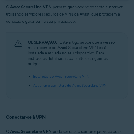
Sistemas operacionais:
O
Avast SecureLine VPN
permite que você se conecte à internet
Google Android 6.0 (Lollipop, API 23) ou posterior
utilizando servidores seguros de VPN da Avast, que protegem a
Apple iOS 14.0 ou posterior
conexão e garantem a sua privacidade.
OBSERVAÇÃO:
Este artigo supõe que a versão
mais recente do Avast SecureLine VPN está
instalada e ativada no seu dispositivo. Para
instruções detalhadas, consulte os seguintes
artigos:
Instalação do Avast SecureLine VPN
Ativar uma assinatura do Avast SecureLine VPN
Conectar-se à VPN
O
Avast SecureLine VPN
pode ser usado sempre que você quiser