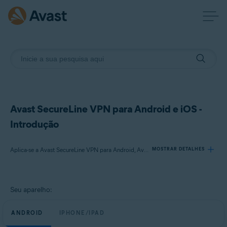
Avast SecureLine VPN para Android e iOS -
Introdução
Aplica-se a Avast SecureLine VPN para Android, Avast SecureLine VPN para iOS
MOSTRAR DETALHES
Produtos:
Seu aparelho:
Avast SecureLine VPN 6.x para Android
Avast SecureLine VPN 6.x para iOS
ANDROID
IPHONE/IPAD