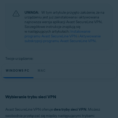
Systemy operacyjne:
Microsoft Windows 11 Home / Pro / Enterprise / Education
UWAGA:
W tym artykule przyjęto założenie, że na
Microsoft Windows 10 Home / Pro / Enterprise / Education — wersja
urządzeniu jest już zainstalowana i aktywowana
32-/64-bitowa
najnowsza wersja aplikacji Avast SecureLine VPN.
Microsoft Windows 8.1 / Pro / Enterprise — wersja 32-/64-bitowa
Szczegółowe instrukcje znajdują się
Microsoft Windows 8 / Pro / Enterprise — wersja 32-/64-bitowa
w następujących artykułach:
Instalowanie
Microsoft Windows 7 Home Basic / Home Premium / Professional /
programu Avast SecureLine VPN
i
Aktywowanie
Enterprise / Ultimate — dodatek Service Pack 1, wersja 32-/64-bitowa
subskrypcji programu Avast SecureLine VPN
.
Apple macOS 14.x (Sonoma)
Apple macOS 13.x (Ventura)
Apple macOS 12.x (Monterey)
Twoje urządzenie:
Apple macOS 11.x (Big Sur)
Apple macOS 10.15.x (Catalina)
WINDOWS PC
MAC
Apple macOS 10.14.x (Mojave)
Apple macOS 10.13.x (High Sierra)
Apple macOS 10.12.x (Sierra)
Wybieranie trybu sieci VPN
Avast SecureLine VPN oferuje
dwa tryby sieci VPN
. Możesz
swobodnie przełączać się między następującymi trybami