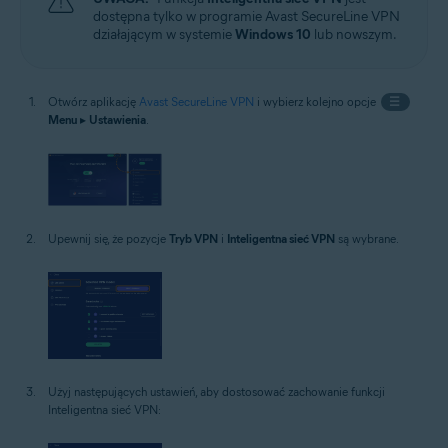
dostępna tylko w programie Avast SecureLine VPN
działającym w systemie
Windows 10
lub nowszym.
Otwórz aplikację
Avast SecureLine VPN
i wybierz kolejno opcje
☰
Menu
▸
Ustawienia
.
Upewnij się, że pozycje
Tryb VPN
i
Inteligentna sieć VPN
są wybrane.
Użyj następujących ustawień, aby dostosować zachowanie funkcji
Inteligentna sieć VPN: