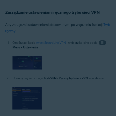
Zarządzanie ustawieniami ręcznego trybu sieci VPN
Aby zarządzać ustawieniami stosowanymi po włączeniu funkcji
Tryb
ręczny
.
Otwórz aplikację
Avast SecureLine VPN
i wybierz kolejno opcje
☰
Menu
▸
Ustawienia
.
Upewnij się, że pozycje
Tryb VPN
i
Ręczny tryb sieci VPN
są wybrane.