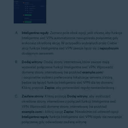
Inteligentna reguły
: Zaznacz pole obok opcji, jeśli chcesz, aby funkcja
Inteligentna sieć VPN automatycznie nawiązywała połączenie, gdy
wykonasz określoną akcję. W przypadku wybranych przez Ciebie
akcji funkcja Inteligentna sieć VPN zawsze łączy się z
najszybszym
dostępnym serwerem.
Dodaj witryny
: Dodaj strony internetowe, które zawsze mają
wyzwalać połączenie funkcji Inteligentna sieć VPN. Wprowadź
domenę strony internetowej (na przykład
example.com
)
i opcjonalnie wybierz preferowaną lokalizację serwera, z którą
będzie się łączyć funkcja Inteligentna sieć VPN dla tej domeny.
Kliknij przycisk
Zapisz
, aby potwierdzić regułę niestandardową.
Zaufane strony
: Kliknij pozycję
Dodaj witryny
, aby wykluczyć
określone strony internetowe z połączeń funkcji Inteligentna sieć
VPN. Wprowadź domenę strony internetowej (na przykład
example.com
) i kliknij opcję
Zapisz
. Niezależnie od ustawień opcji
Inteligentna reguły
funkcja Inteligentna sieć VPN nigdy nie nawiązuje
połączenia, gdy odwiedzasz zaufaną witrynę.