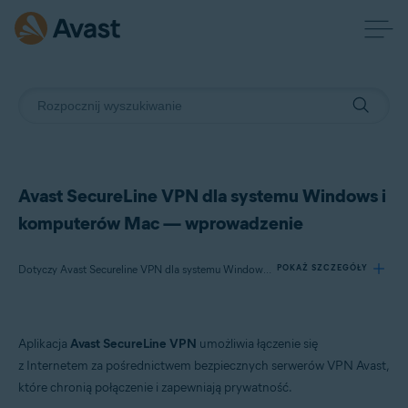
Avast SecureLine VPN dla systemu Windows i
komputerów Mac — wprowadzenie
Dotyczy Avast Secureline VPN dla systemu Windows, Avast SecureLine VPN dla komputerów Mac
POKAŻ SZCZEGÓŁY
Produkty:
Aplikacja
Avast SecureLine VPN
umożliwia łączenie się
Avast Secureline VPN 5.x dla systemu Windows
z Internetem za pośrednictwem bezpiecznych serwerów VPN Avast,
Avast SecureLine VPN 4.x dla komputerów Mac
które chronią połączenie i zapewniają prywatność.