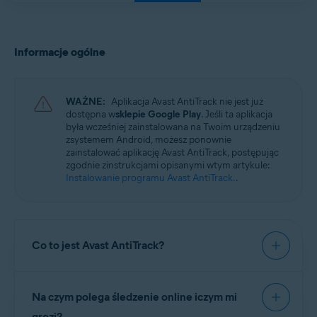
Informacje ogólne
WAŻNE:
Aplikacja Avast AntiTrack nie jest już
dostępna w
sklepie Google Play
. Jeśli ta aplikacja
była wcześniej zainstalowana na Twoim urządzeniu
zsystemem Android, możesz ponownie
zainstalować aplikację Avast AntiTrack, postępując
zgodnie zinstrukcjami opisanymi wtym artykule:
Instalowanie programu Avast AntiTrack.
.
Co to jest Avast AntiTrack?
Avast AntiTrack
to aplikacja do ochrony
Na czym polega śledzenie online iczym mi
prywatności, która zabezpiecza tożsamość
użytkownika przed najnowszymi metodami
grozi?