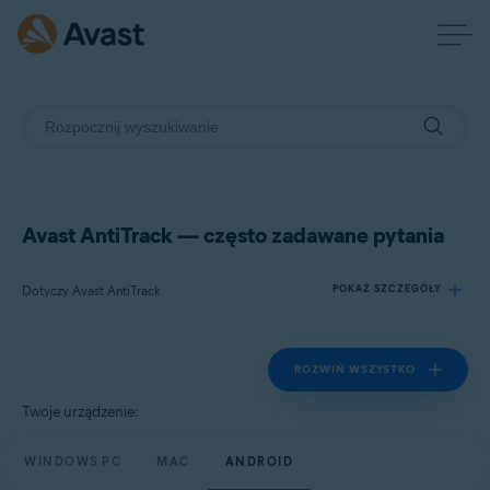
Avast AntiTrack — często zadawane pytania
Dotyczy Avast AntiTrack
POKAŻ SZCZEGÓŁY
ROZWIŃ WSZYSTKO
Produkty:
Avast AntiTrack
Twoje urządzenie:
Systemy operacyjne:
WINDOWS PC
MAC
ANDROID
Windows, macOS i Android