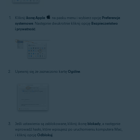
Kliknij
ikonę Apple
na pasku menu i wybierz opcję
Preferencje
systemowe
. Następnie dwukrotnie kliknij opcję
Bezpieczeństwo
i prywatność
.
Upewnij się, że zaznaczono kartę
Ogólne
.
Jeśli ustawienia są zablokowane, kliknij ikonę
blokady
, a następnie
wprowadź hasło, które wpisujesz po uruchomieniu komputera Mac,
i kliknij opcję
Odblokuj
.