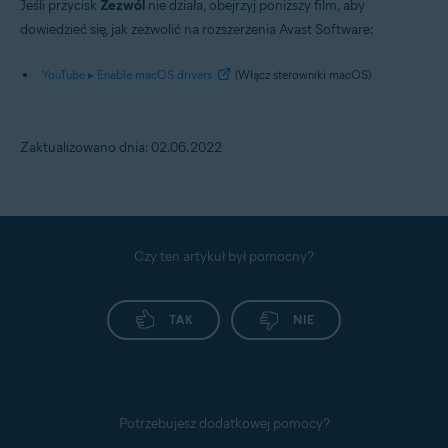
Jeśli przycisk
Zezwól
nie działa, obejrzyj poniższy film, aby
dowiedzieć się, jak zezwolić na rozszerzenia Avast Software:
YouTube ▸ Enable macOS drivers
(Włącz sterowniki macOS)
Zaktualizowano dnia: 02.06.2022
Czy ten artykuł był pomocny?
TAK
NIE
Potrzebujesz dodatkowej pomocy?