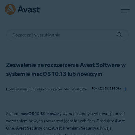
Zezwalanie na rozszerzenia Avast Software w
systemie macOS 10.13 lub nowszym
Dotyczy Avast One dla komputerów Mac, Avast Premium Security dla komputerów Mac i nowsze wersje, Avast Security dla komputerów Mac i nowsze wersje
POKAŻ SZCZEGÓŁY
Produkty:
System
macOS 10.13 i nowszy
wymaga zgody użytkownika przed
Avast One 21.x dla komputerów Mac
wczytaniem nowych rozszerzeń jądra innych firm. Produkty
Avast
Avast Premium Security 14.x dla komputerów Mac i nowsze wersje
One
,
Avast Security
oraz
Avast Premium Security
używają
Avast Security 12.9 dla komputerów Mac i nowsze wersje