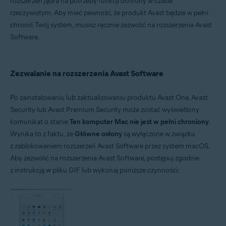
rozszerzeń jądra na potrzeby funkcji ochrony w czasie
rzeczywistym. Aby mieć pewność, że produkt Avast będzie w pełni
Systemy operacyjne:
chronić Twój system, musisz ręcznie zezwolić na rozszerzenia Avast
Apple macOS 10.15.x (Catalina)
Software.
Apple macOS 10.14.x (Mojave)
Apple macOS 10.13.x (High Sierra)
Zezwalanie na rozszerzenia Avast Software
Po zainstalowaniu lub zaktualizowaniu produktu Avast One, Avast
Security lub Avast Premium Security może zostać wyświetlony
komunikat o stanie
Ten komputer Mac nie jest w pełni chroniony
.
Wynika to z faktu, że
Główne osłony
są wyłączone w związku
z zablokowaniem rozszerzeń Avast Software przez system macOS.
Aby zezwolić na rozszerzenia Avast Software, postępuj zgodnie
z instrukcją w pliku GIF lub wykonaj poniższe czynności: