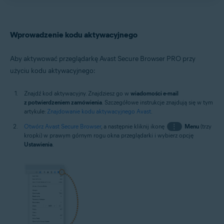
Wprowadzenie kodu aktywacyjnego
Aby aktywować przeglądarkę Avast Secure Browser PRO przy
użyciu kodu aktywacyjnego:
Znajdź kod aktywacyjny. Znajdziesz go w
wiadomości e-mail
z potwierdzeniem zamówienia
. Szczegółowe instrukcje znajdują się w tym
artykule:
Znajdowanie kodu aktywacyjnego Avast
.
Otwórz Avast Secure Browser
, a następnie kliknij ikonę
⋮
Menu
(trzy
kropki) w prawym górnym rogu okna przeglądarki i wybierz opcję
Ustawienia
.