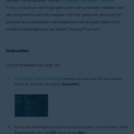
systeem te verbeteren. Na het
installeren van Avast Cleanup
Microsoft Windows 11 Home / Pro / Enterprise / Education
Premium
kunnen sommige gebruikers een probleem hebben met
Microsoft Windows 10 Home / Pro / Enterprise / Education – 32-/64-bits
een programma dat niet reageert. Dit kan gebeuren doordat het
Microsoft Windows 8.1 / Pro / Enterprise – 32-/64-bits
programma onbedoeld in de slaapstand wordt gezet tijdens het
Microsoft Windows 8 / Pro / Enterprise – 32-/64-bits
Microsoft Windows 7 Home Basic / Home Premium / Professional /
initiële installatieproces van Avast Cleanup Premium.
Enterprise / Ultimate – Service Pack 1 met Convenient Rollup Update, 32-
/ 64-bits
Instructies
Los het probleem als volgt op:
Open Avast Cleanup Premium
, beweeg uw muis over het menu aan de
zijkant en selecteer vervolgens
Slaapstand
.
Klik op de schuifregelaar naast het programma dat u wilt gebruiken, zodat
deze in plaats van grijs (
Uit
), groen kleurt (
Aan
).