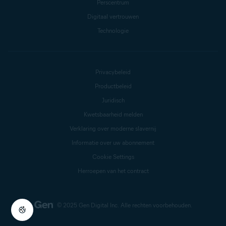
Perscentrum
Digitaal vertrouwen
Technologie
Privacybeleid
Productbeleid
Juridisch
Kwetsbaarheid melden
Verklaring over moderne slavernij
Informatie over uw abonnement
Cookie Settings
Herroepen van het contract
© 2025 Gen Digital Inc.
Alle rechten voorbehouden.