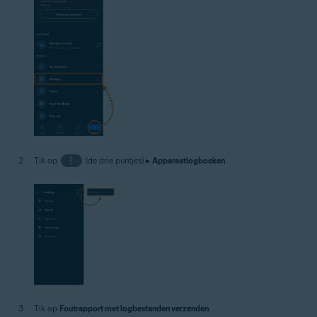
Tik op
⋮
(de drie puntjes) ▸
Apparaatlogboeken
.
Tik op
Foutrapport met logbestanden verzenden
.