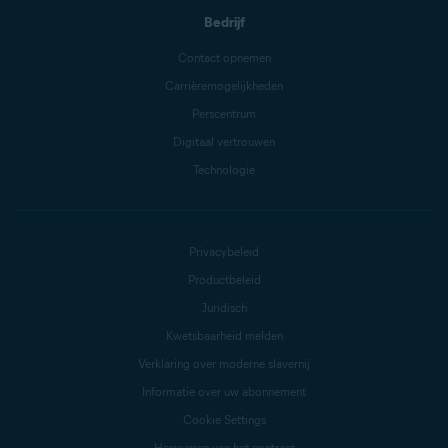
Bedrijf
Contact opnemen
Carrièremogelijkheden
Perscentrum
Digitaal vertrouwen
Technologie
Privacybeleid
Productbeleid
Juridisch
Kwetsbaarheid melden
Verklaring over moderne slavernij
Informatie over uw abonnement
Cookie Settings
Herroepen van het contract