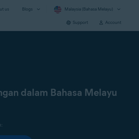
ut us
Blogs
Malaysia (Bahasa Melayu)
Support
Account
ongan dalam Bahasa Melayu
n: