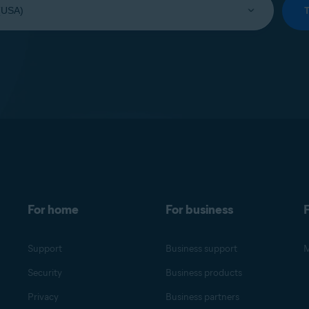
For home
For business
F
Support
Business support
M
Security
Business products
Privacy
Business partners