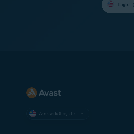
your
language:
Worldwide (English)