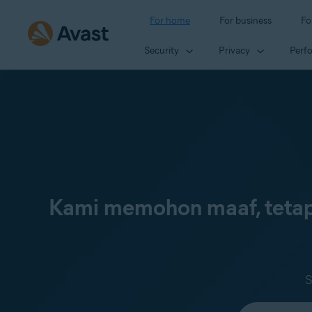
For home
For business
Fo
Security
Privacy
Perf
Kami memohon maaf, tetap
S
Select