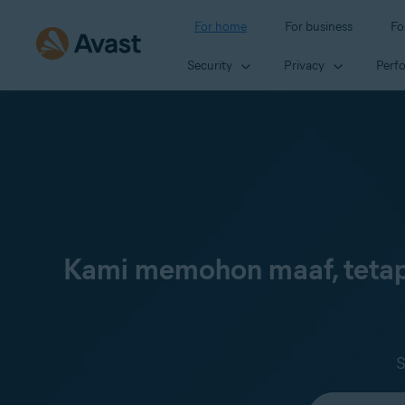
For home
For business
Fo
Security
Privacy
Perf
Kami memohon maaf, tetap
S
Select