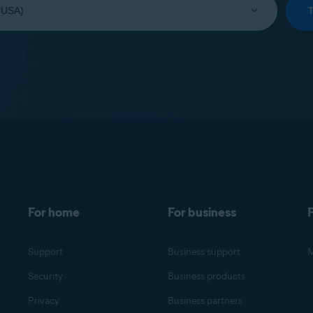
For home
For business
F
Support
Business support
M
Security
Business products
Privacy
Business partners