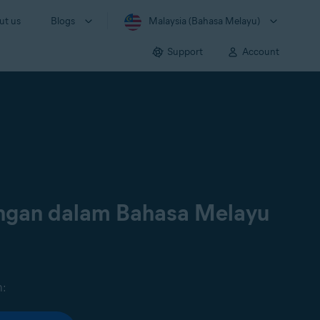
ut us
Blogs
Malaysia (Bahasa Melayu)
Support
Account
ongan dalam Bahasa Melayu
n: