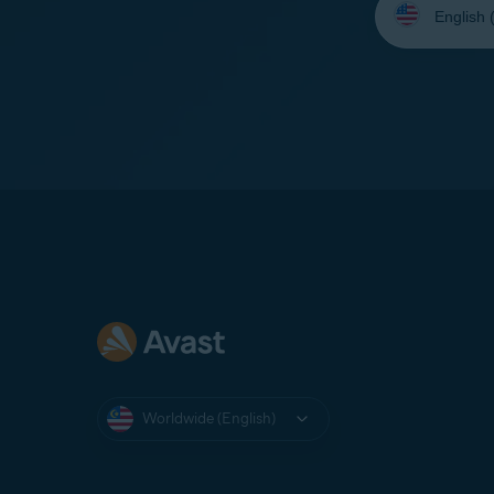
your
language:
Worldwide (English)