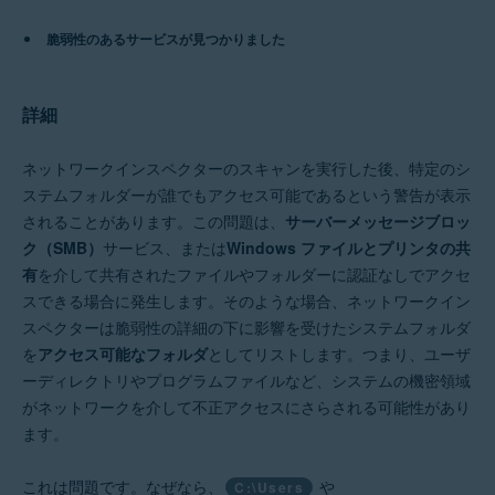
アバスト 無料アンチウイルス
脆弱性のあるサービスが見つかりました
オペレーティング システム:
Windows
詳細
ネットワークインスペクターのスキャンを実行した後、特定のシ
ステムフォルダーが誰でもアクセス可能であるという警告が表示
されることがあります。この問題は、
サーバーメッセージブロッ
ク（SMB）
サービス、または
Windows ファイルとプリンタの共
有
を介して共有されたファイルやフォルダーに認証なしでアクセ
スできる場合に発生します。そのような場合、ネットワークイン
スペクターは脆弱性の詳細の下に影響を受けたシステムフォルダ
を
アクセス可能なフォルダ
としてリストします。つまり、ユーザ
ーディレクトリやプログラムファイルなど、システムの機密領域
がネットワークを介して不正アクセスにさらされる可能性があり
ます。
これは問題です。なぜなら、
や
C:\Users