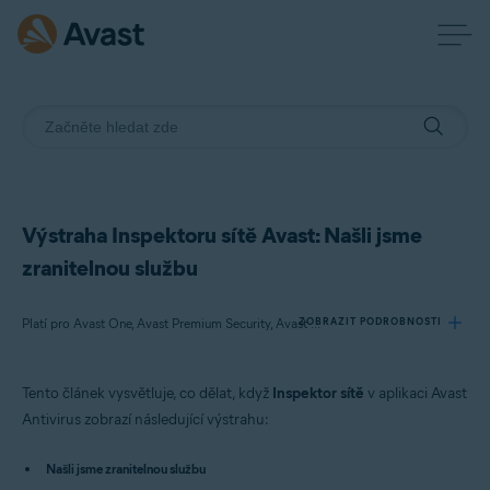
Výstraha Inspektoru sítě Avast: Našli jsme
zranitelnou službu
ZOBRAZIT PODROBNOSTI
Platí pro Avast One, Avast Premium Security, Avast Free Antivirus
Tento článek vysvětluje, co dělat, když
Inspektor sítě
v aplikaci Avast
Produkty:
Antivirus zobrazí následující výstrahu:
Avast One
Avast Premium Security
Našli jsme zranitelnou službu
Avast Free Antivirus