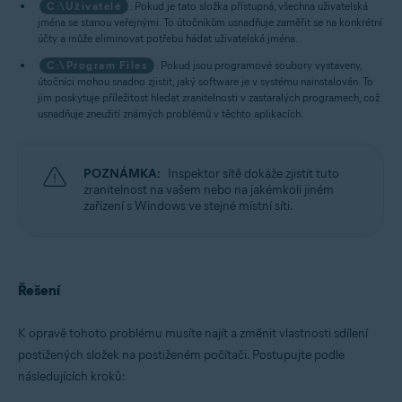
C:\Uživatelé
: Pokud je tato složka přístupná, všechna uživatelská
jména se stanou veřejnými. To útočníkům usnadňuje zaměřit se na konkrétní
účty a může eliminovat potřebu hádat uživatelská jména.
C:\Program Files
: Pokud jsou programové soubory vystaveny,
útočníci mohou snadno zjistit, jaký software je v systému nainstalován. To
jim poskytuje příležitost hledat zranitelnosti v zastaralých programech, což
usnadňuje zneužití známých problémů v těchto aplikacích.
POZNÁMKA:
Inspektor sítě dokáže zjistit tuto
zranitelnost na vašem nebo na jakémkoli jiném
zařízení s Windows ve stejné místní síti.
Řešení
K opravě tohoto problému musíte najít a změnit vlastnosti sdílení
postižených složek na postiženém počítači. Postupujte podle
následujících kroků: