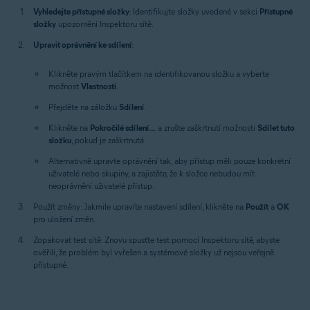
Vyhledejte přístupné složky
: Identifikujte složky uvedené v sekci
Přístupné
složky
upozornění Inspektoru sítě.
Upravit oprávnění ke sdílení
:
Klikněte pravým tlačítkem na identifikovanou složku a vyberte
možnost
Vlastnosti
.
Přejděte na záložku
Sdílení
.
Klikněte na
Pokročilé sdílení…
a zrušte zaškrtnutí možnosti
Sdílet tuto
složku
, pokud je zaškrtnutá.
Alternativně upravte oprávnění tak, aby přístup měli pouze konkrétní
uživatelé nebo skupiny, a zajistěte, že k složce nebudou mít
neoprávnění uživatelé přístup.
Použít změny:
Jakmile upravíte nastavení sdílení, klikněte na
Použít
a
OK
pro uložení změn.
Zopakovat test sítě:
Znovu spusťte test pomocí Inspektoru sítě, abyste
ověřili, že problém byl vyřešen a systémové složky už nejsou veřejně
přístupné.