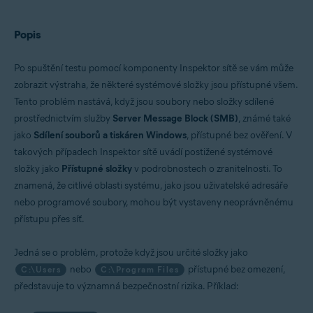
Operační systémy:
Popis
Windows
Po spuštění testu pomocí komponenty Inspektor sítě se vám může
zobrazit výstraha, že některé systémové složky jsou přístupné všem.
Tento problém nastává, když jsou soubory nebo složky sdílené
prostřednictvím služby
Server Message Block (SMB)
, známé také
jako
Sdílení souborů a tiskáren Windows
, přístupné bez ověření. V
takových případech Inspektor sítě uvádí postižené systémové
složky jako
Přístupné složky
v podrobnostech o zranitelnosti. To
znamená, že citlivé oblasti systému, jako jsou uživatelské adresáře
nebo programové soubory, mohou být vystaveny neoprávněnému
přístupu přes síť.
Jedná se o problém, protože když jsou určité složky jako
nebo
přístupné bez omezení,
C:\Users
C:\Program Files
představuje to významná bezpečnostní rizika. Příklad: