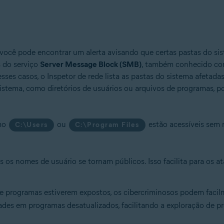
 você pode encontrar um alerta avisando que certas pastas do si
 do serviço
Server Message Block (SMB)
, também conhecido c
ses casos, o Inspetor de rede lista as pastas do sistema afetad
o sistema, como diretórios de usuários ou arquivos de programas, 
omo
ou
estão acessíveis sem re
C:\Users
C:\Program Files
dos os nomes de usuário se tornam públicos. Isso facilita para os 
de programas estiverem expostos, os cibercriminosos podem facilm
dades em programas desatualizados, facilitando a exploração de p