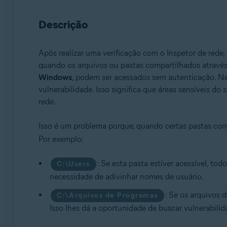
Avast Free Antivirus
Descrição
Sistemas operacionais:
Windows
Após realizar uma verificação com o Inspetor de rede,
quando os arquivos ou pastas compartilhados através
Windows
, podem ser acessados sem autenticação. Nes
vulnerabilidade. Isso significa que áreas sensíveis d
rede.
Isso é um problema porque, quando certas pastas c
Por exemplo:
: Se esta pasta estiver acessível, to
C:\Users
necessidade de adivinhar nomes de usuário.
: Se os arquivos 
C:\Arquivos de Programas
Isso lhes dá a oportunidade de buscar vulnerabili