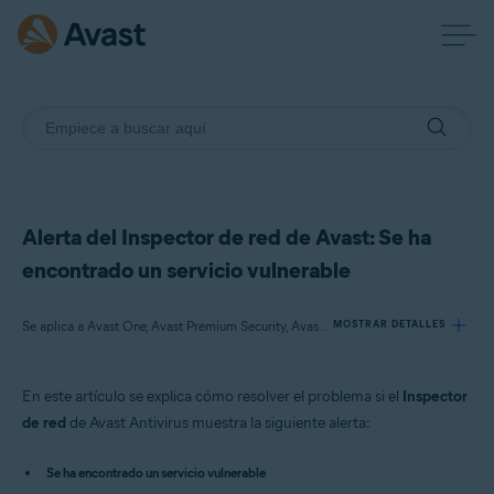
Alerta del Inspector de red de Avast: Se ha
encontrado un servicio vulnerable
Se aplica a Avast One, Avast Premium Security, Avast Free Antivirus
MOSTRAR DETALLES
En este artículo se explica cómo resolver el problema si el
Inspector
Productos:
de red
de Avast Antivirus muestra la siguiente alerta:
Avast One
Avast Premium Security
Se ha encontrado un servicio vulnerable
Avast Free Antivirus