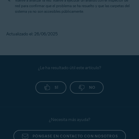
Vuelve a analizar la red:
Vuelve a ejecutar un análisis con el Inspector de
red para confirmar que el problema se ha resuelto y que las carpetas del
sistema ya no son accesibles públicamente.
Actualizado el: 26/06/2025
¿Le ha resultado útil este artículo?
SÍ
NO
¿Necesita más ayuda?
PÓNGASE EN CONTACTO CON NOSOTROS