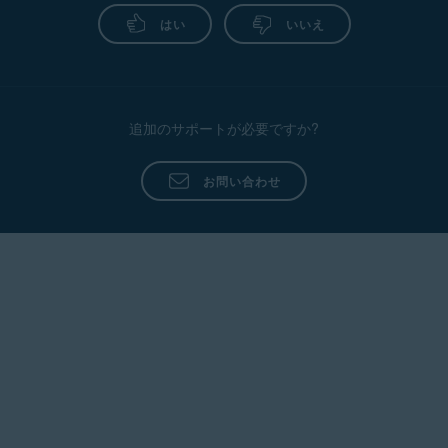
いただけます。
がない限り、ScamAssist
®
に連絡することをお
はい
いいえ
当社の専門家は、あらゆる状況を緊急事態とし
すすめします。
なりすまし宣誓供述書
：宣誓供述書を作成し、提出
て扱います。必要なあらゆる手段を実行し、状
するお手伝いをすることができます。この書類は、
個人情報が不正に使用されたことを企業に証明しま
況を改善して、さらなる損失や損害を防ぎま
す。
す。
クレジット紛争
：不明または不正確な請求につい
追加のサポートが必要ですか?
て、カード会社に通知することができます。当社の
専門家は、解決するまで問い合わせを続け、お客様
に代わって潜在的な紛争を管理します。
お問い合わせ
クレジット凍結
：個人の信用報告書を閲覧できる人
を制限することができます。このアクションは、消
費者報告機関が許可なくお客様の報告書を販売する
ことができないことを意味します。