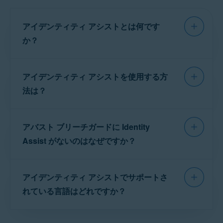
Microsoft Windows 11 Home / Pro / Enterprise / Education
Microsoft Windows 10 Home / Pro / Enterprise / Education - 32 / 64 ビッ
ト
アイデンティティ アシストとは何です
Microsoft Windows 8.1 / Pro / Enterprise - 32 / 64 ビット
か？
Microsoft Windows 8 / Pro / Enterprise - 32 / 64 ビット
Microsoft Windows 7 Home Basic / Home Premium / Professional /
Enterprise / Ultimate - Service Pack 1、32 / 64 ビット
アバスト ブリーチガード Windows 版および
アイデンティティ アシストを使用する方
Mac 版の
個人情報アシスト
機能により、アイデ
Apple macOS 12.x（Monterey）
Apple macOS 11.x（Big Sur）
ンティティ アシストの専門家が 24 時間年中無
法は？
Apple macOS 10.15.x（Catalina）
休で無料相談をお受けします。専門家が、お客
Apple macOS 10.14.x（Mojave）
様のニーズに応じて 2 つの独立したサービスを
Apple macOS 10.13.x（High Sierra）
アイデンティティ アシストの専門家にお問い合
提供します。
アバスト ブリーチガードに Identity
わせいただく必要がある場合は、以下の手順に
従ってください。
Assist がないのはなぜですか？
ScamAssist
®
：専門家がお客様に代わって、詐欺
の可能性のある勧誘（メール、手紙、電話を含む）
当社の専門家に連絡する前に、
ScamAssist®
また
Identity Assist は現在、次の国でのみ利用可能で
を調査します。詳細については、
スキャム アシスト
は
アイデンティティ レゾリューション
サービスの
セクションをご参照ください。
アイデンティティ アシストでサポートさ
す。
いずれかが必要かを確認してください。
個人情報の解決
：万が一、なりすましの被害に遭わ
れている言語はどれですか？
アバスト ブリーチガードを開き、アプリケーショ
れた場合、あるいはなりすましの恐れがあると思わ
南北アメリカ
：ブラジル、カナダ、メキシコ、アメ
ン ダッシュボードの［
個人情報アシスト
］タイル
れる場合には、専門家が直ちに状況を改善するため
リカ
をクリックします。
サポートされている国
のアイデンティティ アシ
の適切な措置を講じます。詳細については、
アイデ
：オーストリア、ベルギー、チェコ、デ