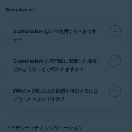
ヨーロッパ
ンティティ レゾリューション
セクションをご参照く
スト専門家に問い合わせることはできますが、
画面の右下隅の電話番号に電話をかけます。
ンマーク、フィンランド、フランス、ドイツ、ハン
ださい。
ScamAssist®
このサービスは以下の言語でのみご利用いただ
ガリー、イタリア、オランダ、ノルウェー、ポーラ
メッセージが表示されたら、
ScamAssist
®
または
ンド、スペイン、スウェーデン、スイス、イギリス
けます。
個人情報の解決
のどちらが必要かを指定します。
アバスト ブリーチガードに［
個人情報アシス
これで、当社の専門家に接続されました。初回
英語
ScamAssist® はいつ使用するべきです
ト
］タイルがない場合、この機能は現在、お住
電話時の内容については、この記事の関連セク
か？
フランス語
まいの地域でご利用いただけません。
ションをご参照ください。
ドイツ語
詐欺
の可能性がある勧誘を受けた場合、当社の
ScamAssist®
|
アイデンティティ レゾリューション
イタリア語
ScamAssist® の専門家に電話した場合、
訓練を受けた専門家が調査を行い、勧誘が正当
ポルトガル語
なものかどうかを判断するための完全な評価を
どのようなことが行われますか？
スペイン語
ご提供します。
アイデンティティ アシストに電話
し、
当社のスキャム アシストの専門家は、次の種類
詐欺の可能性のある勧誘を特定するには
ScamAssist
®
が必要であることを指定すると、
の勧誘を調査することができます。
スキャム アシストの専門家につながります。専
どうしたらよいですか？
門家は、疑わしい勧誘の評価をご依頼いただく
メール
方法を説明し、連絡先のメールアドレスのご提
詐欺師は、信頼している会社のふりをして、メ
ウェブサイト
供をお願いします。
24 時間
以内に、勧誘の正当
ール、テキスト メッセージ、手紙、電話などで
性を評価する詳細な評価書がお客様に届きま
アイデンティティ レゾリューション
連絡してくることがあります。これらの詐欺的
郵便で届いた手紙やチラシ