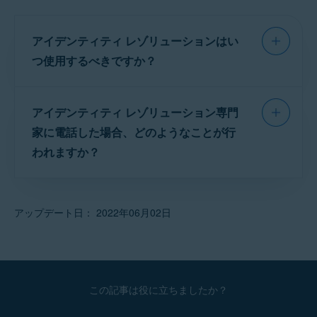
す。
な勧誘は、多くの場合、本物のように見えます
電話
が、重要な個人情報を盗んだり、のデバイスを
テキスト メッセージ
アイデンティティ レゾリューションはい
マルウェアに感染させたりすることを目的とし
ています。
つ使用するべきですか？
詐欺的な勧誘では、次のようなことを促される
なりすまし
の被害に遭った場合、またはなりす
ことがあります。
アイデンティティ レゾリューション専門
ましに遭う可能性があると思われる場合、当社
の訓練を受けた専門家が以下のいずれかのサー
家に電話した場合、どのようなことが行
決済カードまたは銀行口座の詳細を入力する
ビスを提供します。
われますか？
アカウントやサービスのユーザー名とパスワードを
入力する
紛失した財布についての支援
：財布を紛失したり、
お客様が
アイデンティティ アシストに電話
し、
盗難に遭った場合、迅速に決済カードをキャンセル
社会保障番号など、その他の機密情報を提供する
個人情報の解決
が必要であることを指定する
し、交換することができます。
アップデート日： 2022年06月02日
マルウェアを含む疑わしい添付ファイルをダウンロ
と、アイデンティティ レゾリューションの専門
法的機関への通知
：詐欺やなりすましの疑いがある
ードする
家に接続されます。お客様から問題について伺
場合、警察や他の適切な機関に通報することができ
感染した URL へのハイパーリンクをクリックする
ます。
った後、専門家は特定のケースに応じて、次の
ステップを説明します。フォローアップの連絡
緊急時の現金および移動支援
：移動中に財布を紛失
あらゆる種類の個人情報の提供を求めるメー
した場合、緊急用の資金へのアクセスを手配させて
が必要な場合は、連絡先のメールアドレスまた
この記事は役に立ちましたか？
ル、テキスト メッセージ、手紙、電話などを受
いただくことが可能です。また、当社の専門家が移
は電話番号のご提供をお願いします。
け取った場合は、勧誘が本物であるという確信
動手段を手配するため、必要な場合、すぐにご帰宅