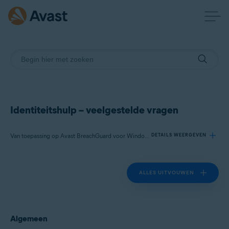
Identiteitshulp – veelgestelde vragen
Van toepassing op Avast BreachGuard voor Windows, Avast BreachGuard voor Mac
DETAILS WEERGEVEN
ALLES UITVOUWEN
Producten:
Avast BreachGuard 22.x voor Windows
Avast BreachGuard 1.x voor Mac
Algemeen
Besturingssystemen: