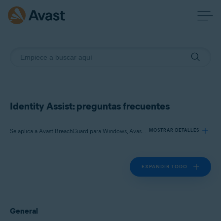
Identity Assist: preguntas frecuentes
Se aplica a Avast BreachGuard para Windows, Avast BreachGuard para Mac
MOSTRAR DETALLES
EXPANDIR TODO
Productos:
Avast BreachGuard 22.x para Windows
Avast BreachGuard 1.x para Mac
General
Sistemas operativos: