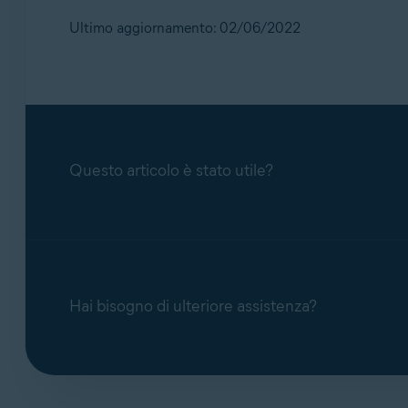
Identity Resolution. Dopo la descrizione del pr
Comunicazione con le autorità giudiziarie
:
di follow-up, verrà chiesto di fornire un indiri
Ultimo aggiornamento: 02/06/2022
Fondo di emergenza e assistenza di viaggi
esperti possono anche organizzare il traspo
I nostri esperti trattano ogni situazione come
ulteriori perdite o danni.
Affidavit per furto di identità
: forniamo ass
documento costituisce una prova del fatto c
Contestazioni di addebito
: possiamo inform
Questo articolo è stato utile?
occuperanno della gestione della richiesta 
Congelamento del credito
: possiamo limita
l'agenzia di valutazione del merito di credi
Hai bisogno di ulteriore assistenza?