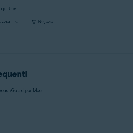
 i partner
tazioni
Negozio
equenti
BreachGuard per Mac