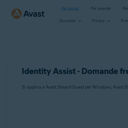
Per privati
Per aziende
Per
Sicurezza
Privacy
Pres
Identity Assist - Domande fr
Si applica a Avast BreachGuard per Windows, Avast 
Prodotti:
Avast BreachGuard 22.x per Windows
Avast BreachGuard 1.x per Mac