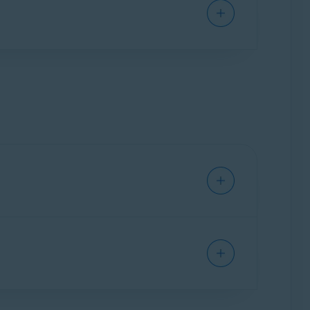
 ore
l'utente riceverà una valutazione scritta
attendibile. Queste comunicazioni fraudolente
tivi degli utenti con malware.
erti qualificati può fornire uno dei servizi
di qualsiasi tipo, si consiglia di contattare
nnullare o sostituire rapidamente le carte di
esso in contatto con uno dei nostri esperti