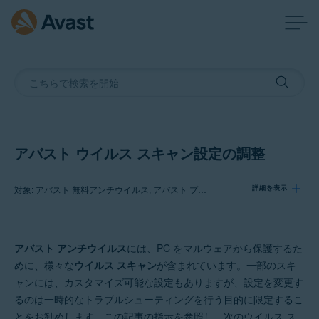
アバスト ウイルス スキャン設定の調整
対象: アバスト 無料アンチウイルス, アバスト プレミアム セキュリティ
詳細を表示
製品:
アバスト アンチウイルス
には、PC をマルウェアから保護するた
アバスト 無料アンチウイルス
めに、様々な
ウイルス スキャン
が含まれています。一部のスキ
アバスト プレミアム セキュリティ
ャンには、カスタマイズ可能な設定もありますが、設定を変更す
るのは一時的なトラブルシューティングを行う目的に限定するこ
オペレーティング システム:
とをお勧めします。この記事の指示を参照し、次のウイルス ス