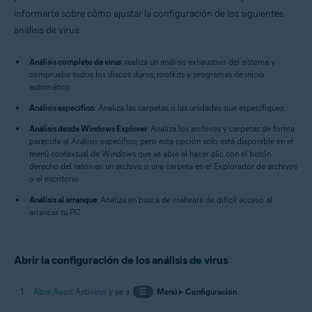
Windows
informarte sobre cómo ajustar la configuración de los siguientes
análisis de virus:
Análisis completo de virus
: realiza un análisis exhaustivo del sistema y
comprueba todos los discos duros, rootkits y programas de inicio
automático.
Análisis específico
: Analiza las carpetas o las unidades que especifiques.
Análisis desde Windows Explorer
: Analiza los archivos y carpetas de forma
parecida al Análisis específico, pero esta opción solo está disponible en el
menú contextual de Windows que se abre al hacer clic con el botón
derecho del ratón en un archivo o una carpeta en el Explorador de archivos
o el escritorio.
Análisis al arranque
: Analiza en busca de malware de difícil acceso al
arrancar tu PC.
Abrir la configuración de los análisis de virus
Abre Avast Antivirus
y ve a
☰
Menú
▸
Configuración
.