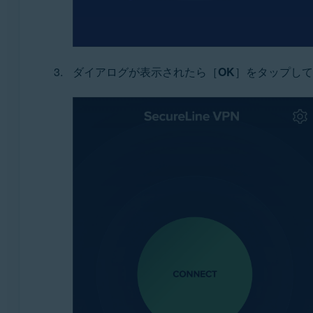
ダイアログが表示されたら［
OK
］をタップして