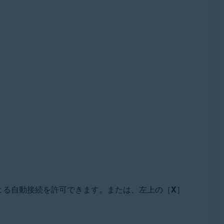
による自動接続を許可できます。または、左上の［
X
］