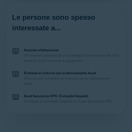
Le persone sono spesso
interessate a...
Acquisto e fatturazione
Informazioni sull’acquisto e sui dettagli di fatturazione per tutti i
prodotti Avast consumer a pagamento.
Richiesta di rimborso per un abbonamento Avast
Istruzioni per richiedere un rimborso per gli abbonamenti
Avast.
Avast SecureLine VPN - Domande frequenti
Un elenco di domande frequenti su Avast SecureLine VPN.