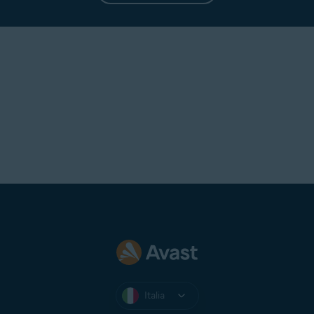
tramite
Google Play Store
o
App
Store
Premium Tech Support Avast
Rimozione virus Avast
App gratuite Avast
Abbonamenti annullati
Una volta annullati, gli
abbonamenti vengono rimossi da
I miei abbonamenti
. Per
recuperare informazioni su un
abbonamento annullato,
contattare il Supporto Avast.
Italia