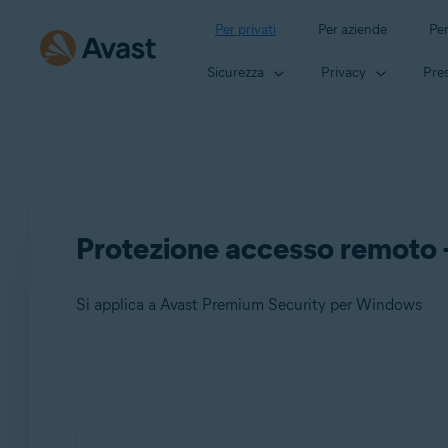
Per privati
Per aziende
Per
Sicurezza
Privacy
Pres
Protezione accesso remoto 
Si applica a Avast Premium Security per Windows
Prodotti:
Avast Premium Security 24.x per Windows