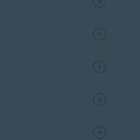
la protezione RDP è
abilitata
, Protezione
orrimento di colore verde (ON), quindi
onata.
protezione Samba è
abilitata
, Protezione
tte le connessioni tranne le seguenti
è
dalla scansione Protezione accesso remoto.
do che Protezione accesso remoto escluda le
 segue: