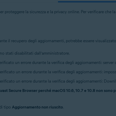
proteggere la sicurezza e la privacy online. Per verificare che la
nte il recupero degli aggiornamenti, potrebbe essere visualizzato
o stati disabilitati dall’amministratore.
verificato un errore durante la verifica degli aggiornamenti: serve
 verificato un errore durante la verifica degli aggiornamenti: imposs
 verificato un errore durante la verifica degli aggiornamenti: Down
 Avast Secure Browser perché macOS 10.6, 10.7 e 10.8 non sono p
di tipo
Aggiornamento non riuscito
.