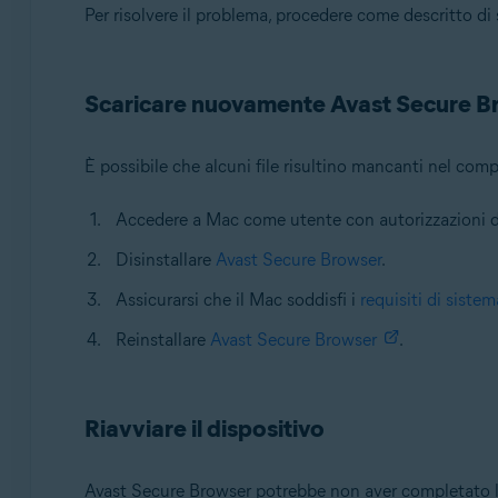
Per risolvere il problema, procedere come descritto di 
Scaricare nuovamente Avast Secure B
È possibile che alcuni file risultino mancanti nel com
Accedere a Mac come utente con autorizzazioni d
Disinstallare
Avast Secure Browser
.
Assicurarsi che il Mac soddisfi i
requisiti di sistem
Reinstallare
Avast Secure Browser
.
Riavviare il dispositivo
Avast Secure Browser potrebbe non aver completato l’ag