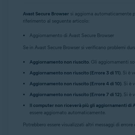
Sistemi operativi:
Avast Secure Browser
si aggiorna automaticamente per 
Windows e macOS
riferimento al seguente articolo:
Aggiornamento di Avast Secure Browser
Se in Avast Secure Browser si verificano problemi dura
Aggiornamento non riuscito
. Gli aggiornamenti son
Aggiornamento non riuscito (Errore 3 di 11)
. Si è 
Aggiornamento non riuscito (Errore 4 di 10)
. Si è
Aggiornamento non riuscito (Errore 7 di 12)
. Si è
Il computer non riceverà più gli aggiornamenti di
essere aggiornato automaticamente.
Potrebbero essere visualizzati altri messaggi di errore 