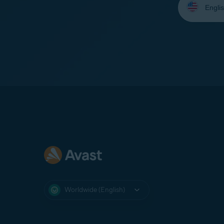
your
language:
Worldwide (English)