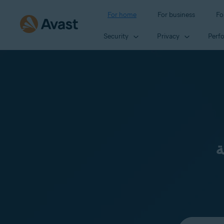
For home
For business
Fo
Security
Privacy
Perf
ة
Select